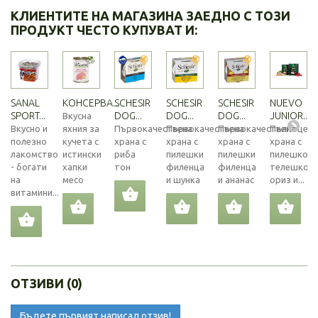
КЛИЕНТИТЕ НА МАГАЗИНА ЗАЕДНО С ТОЗИ
ПРОДУКТ ЧЕСТО КУПУВАТ И:
SANAL
КОНСЕРВА...
SCHESIR
SCHESIR
SCHESIR
NUEVO
SPORT...
DOG...
DOG...
DOG...
JUNIOR...
Вкусна
Вкусно и
яхния за
Първокачествена
Първокачествена
Първокачествена
Пълноценн
полезно
кучета с
храна с
храна с
храна с
храна с
лакомство
истински
риба
пилешки
пилешки
пилешко,
- богати
хапки
тон
филенца
филенца
телешко,
на
месо
и шунка
и ананас
ориз и...
витамини...
ОТЗИВИ (0)
Бъдете първият написал отзив!