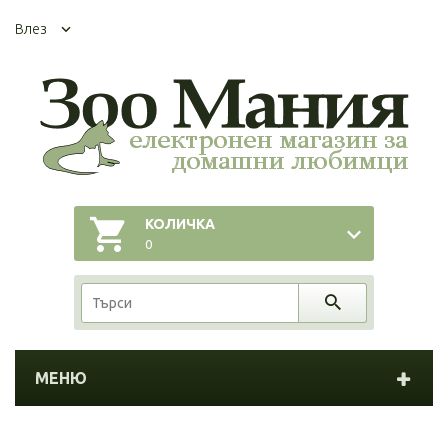
Влез
КОЛИЧКА
0
МЕНЮ