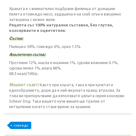
Храната е с внимателно подбрани филенца от домашни
пилета и говеждо месо, задушена е на слаб огън и вакуумно
затворена с нежно желе.
Рецепта със 100% натурални съставки, без глутен,
консерванти и оцветители.
Състав:
Пилешко 58%, говеждо 6%, ориз 1.5%.
Аналитичен състав:
Протеини 12%, масла и мазнини 1%, сурови влакнини 0.1%,
сурова пепел 1%, влага 86%.
68.3 ккал/100гр.
Нашият съвет:
Както при хората, така и при кучетата
еднообразието, дори да е най-вкусната храна, втръсва. За
това ви препоръчваме да използвате цялата серия консерви
Schesir Dog. Така вашето куче винаги ще тръпне от
нетърпение когато стане време за хранене.
говеждо