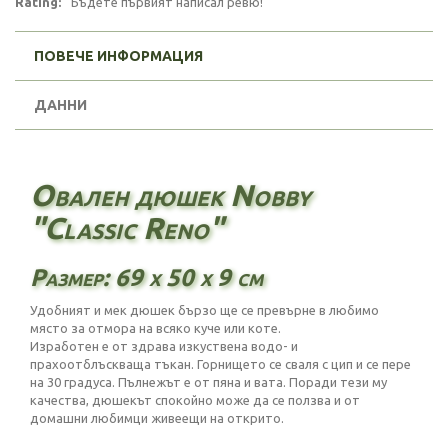
Rating:
Бъдете първият написал ревю!
ПОВЕЧЕ ИНФОРМАЦИЯ
ДАННИ
Овален дюшек Nobby
"Classic Reno"
Размер: 69 х 50 х 9 см
Удобният и мек дюшек бързо ще се превърне в любимо
място за отмора на всяко куче или коте.
Изработен е от здрава изкуствена водо- и
прахоотблъскваща тъкан. Горнището се сваля с цип и се пере
на 30 градуса. Пълнежът е от пяна и вата. Поради тези му
качества, дюшекът спокойно може да се ползва и от
домашни любимци живеещи на открито.