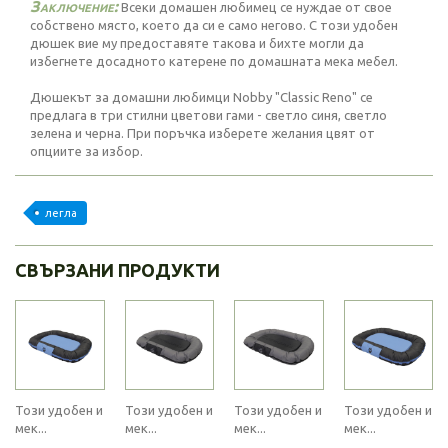
Заключение:
Всеки домашен любимец се нуждае от свое
собствено място, което да си е само негово. С този удобен
дюшек вие му предоставяте такова и бихте могли да
избегнете досадното катерене по домашната мека мебел.
Дюшекът за домашни любимци Nobby "Classic Reno" се
предлага в три стилни цветови гами - светло синя, светло
зелена и черна. При поръчка изберете желания цвят от
опциите за избор.
легла
СВЪРЗАНИ ПРОДУКТИ
Този удобен и
Този удобен и
Този удобен и
Този удобен и
мек...
мек...
мек...
мек...