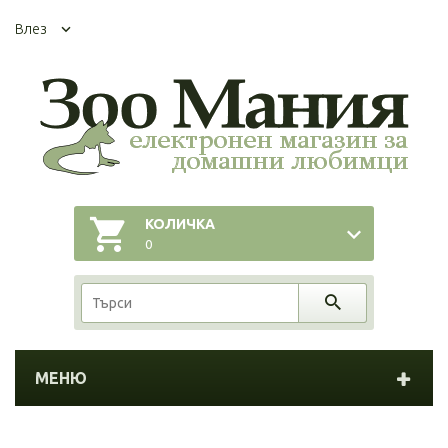
Влез
КОЛИЧКА
0
МЕНЮ