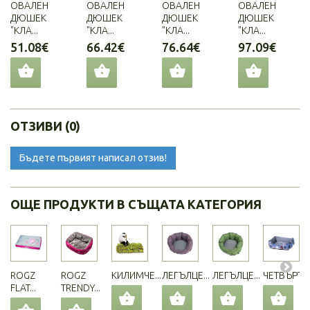
ОВАЛЕН
ОВАЛЕН
ОВАЛЕН
ОВАЛЕН
ДЮШЕК
ДЮШЕК
ДЮШЕК
ДЮШЕК
"КЛА...
"КЛА...
"КЛА...
"КЛА...
51.08€
66.42€
76.64€
97.09€
ОТЗИВИ (0)
Бъдете първият написал отзив!
ОЩЕ ПРОДУКТИ В СЪЩАТА КАТЕГОРИЯ
ROGZ
ROGZ
КИЛИМЧЕ...
ЛЕГЪЛЦЕ...
ЛЕГЪЛЦЕ...
ЧЕТВЪРТИТ
FLAT...
TRENDY...