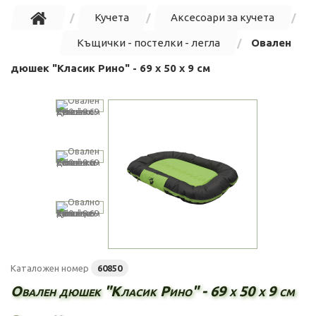
Кучета
Аксесоари за кучета
Къщички - постелки - легла
Овален
дюшек "Класик Рино" - 69 х 50 х 9 см
Каталожен номер
60850
Овален дюшек "Класик Рино" - 69 х 50 х 9 см