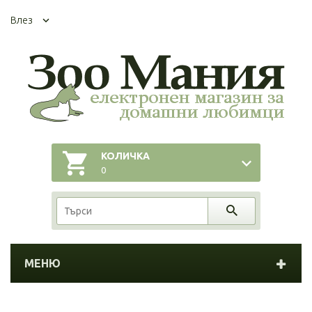
Влез
КОЛИЧКА
0
МЕНЮ