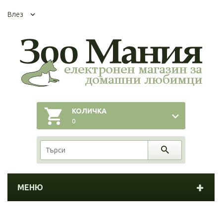
Влез
КОЛИЧКА
0
МЕНЮ