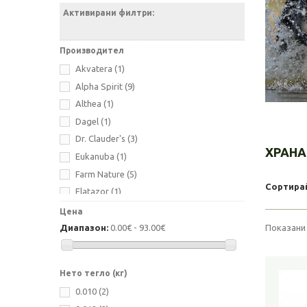
Активирани филтри:
Производител
Akvatera
(1)
Alpha Spirit
(9)
Althea
(1)
Dagel
(1)
Dr. Clauder's
(3)
ХРАНА
Eukanuba
(1)
Farm Nature
(5)
Сортира
Flatazor
(1)
Gimborn
(2)
Цена
INABA
(3)
Диапазон:
0.00€ - 93.00€
Показани 
Isegrim
(20)
Kerbl
(6)
Нето тегло (кг)
Nobby
(16)
0.010
(2)
Nuevo
(6)