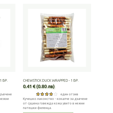
1 БР.
CHEWSTICK DUCK WRAPPED - 1 БР.
0.41 € (0.80 лв)
дъвчене
един отзив
 нежни
Кучешко лакомство - кокалче за дъвчене
от сушена говежда кожа увито в нежни
патешки филенца.