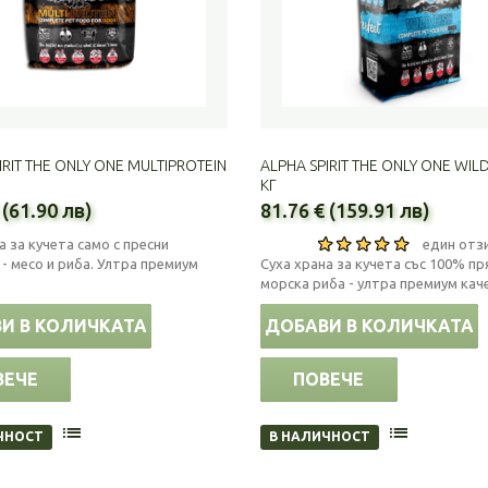
IRIT THE ONLY ONE MULTIPROTEIN
ALPHA SPIRIT THE ONLY ONE WILD 
КГ
 (61.90 лв)
81.76 € (159.91 лв)
а за кучета само с пресни
един отз
- месо и риба. Ултра премиум
Суха храна за кучета със 100% пр
морска риба - ултра премиум кач
И В КОЛИЧКАТА
ДОБАВИ В КОЛИЧКАТА
ВЕЧЕ
ПОВЕЧЕ
ЧНОСТ
В НАЛИЧНОСТ