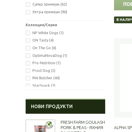
ПО
Супер премиум
(62)
0.270
(1)
Ултра премиум
(90)
0.285
(1)
В НАЛИ
0.300
(4)
Колекция/Серия
0.350
(1)
NP White Dogs
(1)
0.390
(1)
ON Tasty
(4)
0.400
(9)
On The Go
(6)
0.410
(6)
OptimaNovaDog
(1)
0.500
(1)
Pro-Nutrition
(1)
0.800
(11)
Proct Dog
(2)
1.100
(2)
RW Butcher
(40)
2.500
(2)
StarSnack
(2)
3.00
(3)
StarSnack 2in1 BBQ
(6)
5.00
(4)
Tail Swingers
(8)
10.00
(4)
НОВИ ПРОДУКТИ
TheOnlyOne
(8)
12.00
(8)
Whitebone
(2)
12.000
(1)
FRESH FARM GOULASH
12.500
(2)
PORK & PEAS - ЯХНИЯ
ALPHA SP