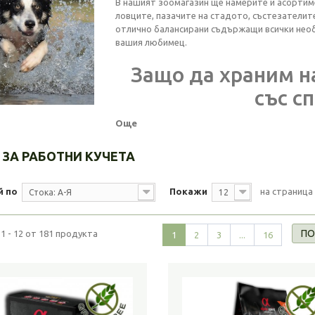
В нашият зоомагазин ще намерите и асортиме
ловците, пазачите на стадото, състезателит
отлично балансирани съдържащи всички необ
вашия любимец.
Защо да храним н
със с
Още
 ЗА РАБОТНИ КУЧЕТА
й по
Покажи
на страница
Стока: А-Я
12
ПО
1 - 12 от 181 продукта
1
2
3
...
16