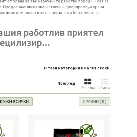
нт от храна за тъй наречените работни породи. Това са
е. Предлагаме висококачествени и суперпремиум храни
ходими компоненти за напрегнатия и бърз живот на
ашия работлив приятел
пецилизир...
В тази категория има 181 стоки.
Преглед
Решетка
Списък
КАЖИ ВСИЧКИ
СРАВНИ (
0
)