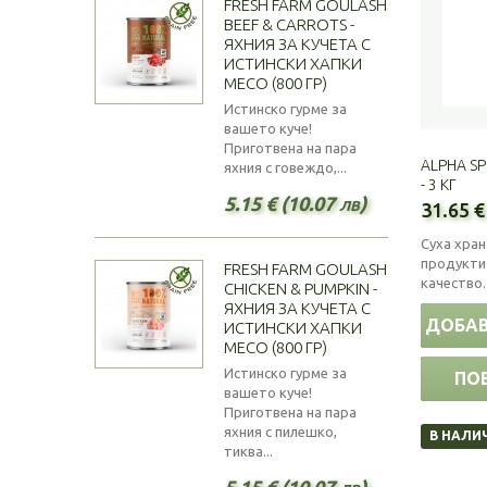
FRESH FARM GOULASH
BEEF & CARROTS -
ЯХНИЯ ЗА КУЧЕТА С
ИСТИНСКИ ХАПКИ
МЕСО (800 ГР)
Истинско гурме за
вашето куче!
Приготвена на пара
ALPHA SP
яхния с говеждо,...
- 3 КГ
5.15 € (10.07 лв)
31.65 €
Суха хран
продукти 
FRESH FARM GOULASH
качество.
CHICKEN & PUMPKIN -
ЯХНИЯ ЗА КУЧЕТА С
ДОБАВ
ИСТИНСКИ ХАПКИ
МЕСО (800 ГР)
Истинско гурме за
ПО
вашето куче!
Приготвена на пара
яхния с пилешко,
В НАЛИ
тиква...
5.15 € (10.07 лв)