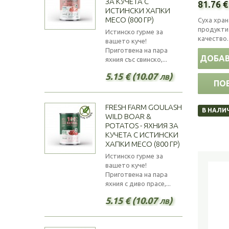
ЗА КУЧЕТА С
15.00
(1)
81.76 €
ИСТИНСКИ ХАПКИ
19.00
(1)
МЕСО (800 ГР)
Суха хран
20.00
(3)
продукти 
Истинско гурме за
качество.
вашето куче!
Приготвена на пара
ДОБАВ
яхния със свинско,...
5.15 € (10.07 лв)
ПО
FRESH FARM GOULASH
В НАЛИ
WILD BOAR &
POTATOS - ЯХНИЯ ЗА
КУЧЕТА С ИСТИНСКИ
ХАПКИ МЕСО (800 ГР)
Истинско гурме за
вашето куче!
Приготвена на пара
яхния с диво прасе,...
5.15 € (10.07 лв)