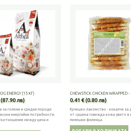
OG ENERGY (15 КГ)
CHEWSTICK CHICKEN WRAPPED - 
 (87.90 лв)
0.41 € (0.80 лв)
а за големи и средни породи
Кучешко лакомство - кокалче за 
високи енергийни потребности.
от сушена говежда кожа увито в
съотношение между цена и
пилешки филенца.
ДОБАВИ В КОЛИЧКАТА