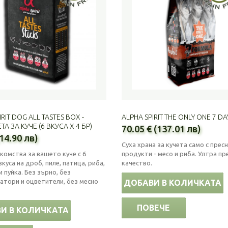
IRIT DOG ALL TASTES BOX -
ALPHA SPIRIT THE ONLY ONE 7 DAY
А ЗА КУЧЕ (6 ВКУСА Х 4 БР)
70.05 € (137.01 лв)
(14.90 лв)
Суха храна за кучета само с прес
акомства за вашето куче с 6
продукти - месо и риба. Ултра п
вкуса на дроб, пиле, патица, риба,
качество.
 пуйка. Без зърно, без
атори и оцветители, без месно
ДОБАВИ В КОЛИЧКАТА
ПОВЕЧЕ
И В КОЛИЧКАТА