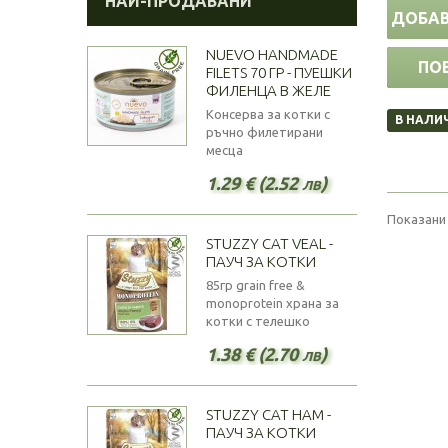
НАЙ-ПРОДАВАНИ
ДОБАВ
NUEVO HANDMADE
ПО
FILETS 70 ГР - ПУЕШКИ
ФИЛЕНЦА В ЖЕЛЕ
Консерва за котки с
В НАЛИ
ръчно филетирани
месца
1.29 € (2.52 лв)
Показани 
STUZZY CAT VEAL -
ПАУЧ ЗА КОТКИ
85гр grain free &
monoprotein храна за
котки с телешко
1.38 € (2.70 лв)
STUZZY CAT HAM -
ПАУЧ ЗА КОТКИ