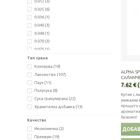
0.012
(3)
Optima Nova
(5)
0.025
(6)
Pet Interest
(15)
0.036
(1)
Planet Pet
(2)
0.040
(3)
Primum
(8)
0.048
(1)
Quattro
(1)
0.070
(3)
Riverwood
(41)
0.075
(1)
Sanal
(8)
0.100
(21)
Тип храна
Trixie
(1)
0.110
(1)
Консерва
(19)
Vet's Best
(1)
ALPHA SP
0.113
(1)
Лакомство
(107)
Visan
(2)
САЛАМЧЕТ
0.120
(4)
Пауч
(11)
Vitakraft
(19)
7.62 € 
0.150
(28)
Полусуха
(8)
Кутия с л
0.185
(1)
Суха гранулирана
(22)
уникални 
0.200
(5)
прошуто и
Хранителна добавка
(13)
ароматиз
0.210
(1)
брашно!
Качество
0.235
(1)
ДОБАВ
Икономична
(2)
0.240
(1)
Премиум
(19)
0.250
(1)