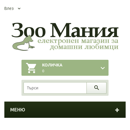
Влез
КОЛИЧКА
0
МЕНЮ