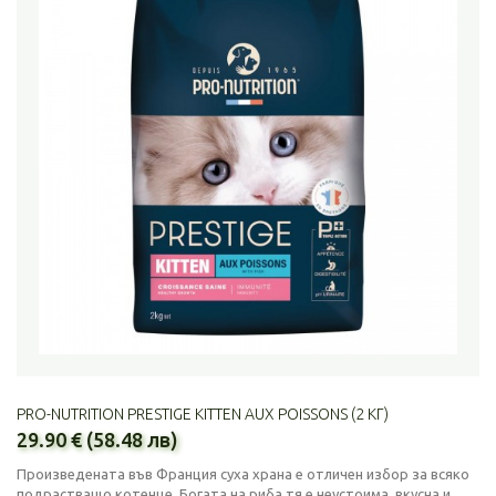
PRO-NUTRITION PRESTIGE KITTEN AUX POISSONS (2 КГ)
29.90 € (58.48 лв)
Произведената във Франция суха храна е отличен избор за всяко
подрастващо котенце. Богата на риба тя е неустоима, вкусна и