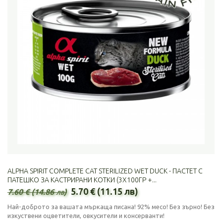
ALPHA SPIRIT COMPLETE CAT STERILIZED WET DUCK - ПАСТЕТ С
ПАТЕШКО ЗА КАСТРИРАНИ КОТКИ (3Х100ГР +...
5.70 € (11.15 лв)
7.60 € (14.86 лв)
Най-доброто за вашата мъркаща писана! 92% месо! Без зърно! Без
изкуствени оцветители, овкусители и консерванти!