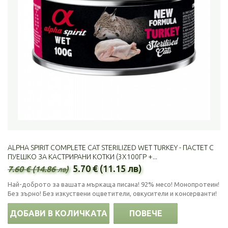
ALPHA SPIRIT COMPLETE CAT STERILIZED WET TURKEY - ПАСТЕТ С
ПУЕШКО ЗА КАСТРИРАНИ КОТКИ (3Х100ГР +...
5.70 € (11.15 лв)
7.60 € (14.86 лв)
Най-доброто за вашата мъркаща писана! 92% месо! Монопротеин!
Без зърно! Без изкуствени оцветители, овкусители и консерванти!
ДОБАВИ В КОЛИЧКАТА
ПОВЕЧЕ