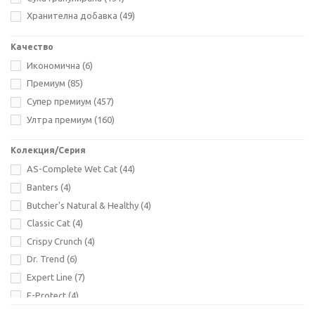
0.150
(5)
Хранителна добавка
(49)
Sokol Falco
(4)
0.156
(11)
Stuzzy
(15)
Качество
0.180
(1)
Tasty Pet
(10)
Икономична
(6)
0.190
(4)
Trixie
(6)
Премиум
(85)
0.200
(29)
Virbac
(1)
Супер премиум
(457)
0.210
(6)
Visan
(10)
Ултра премиум
(160)
0.250
(1)
Vitakraft
(40)
0.280
(14)
Колекция/Серия
0.300
(6)
AS-Complete Wet Cat
(44)
0.340
(1)
Banters
(4)
0.350
(4)
Butcher's Natural & Healthy
(4)
0.400
(84)
Classic Cat
(4)
0.425
(1)
Crispy Crunch
(4)
0.500
(1)
Dr. Trend
(6)
0.680
(1)
Expert Line
(7)
0.800
(19)
F-Protect
(4)
0.840
(2)
F-Pure Life
(12)