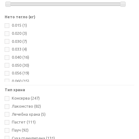
Gimborn
(40)
Hega
(4)
Нето тегло (кг)
INABA
(35)
0.015
(1)
La Normandise
(29)
0.020
(3)
Life Natural
(1)
0.030
(7)
Natua
(70)
0.033
(4)
Natural Greatnes
(5)
0.040
(16)
Nobby
(18)
0.050
(30)
Nuevo
(25)
0.056
(19)
Optima Nova
(21)
0.060
(15)
Perfecto Petfood
(10)
0.070
(33)
Тип храна
Planet Pet
(1)
0.075
(9)
Консерва
(247)
Quattro
(2)
0.080
(4)
Лакомство
(82)
Riverwood
(26)
0.085
(156)
Лечебна храна
(5)
Sam's Field
(1)
0.100
(43)
Пастет
(111)
Sanal
(22)
0.125
(4)
Пауч
(92)
Schesir
(83)
0.130
(3)
Суха гранулирана
(131)
Shelma
(8)