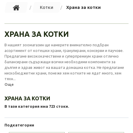
Котки
Храна за котки
ХРАНА ЗА КОТКИ
В нашият зоомагазин ще намерите внимателно подбран
асортимент от котешки храни, гранулирани, консерви и паучове.
Предлагаме висококачествени и суперпремиум храни отлично
балансирани съдържащи всички необходими компоненти за
дългия и здрав живот на вашата домашна котка. Не предлагаме
нискобюджетни храни, понеже хем котките не ядат много, хем
тяхн...
Още
ХРАНА ЗА КОТКИ
В тази категория има 723 стоки.
Подкатегории