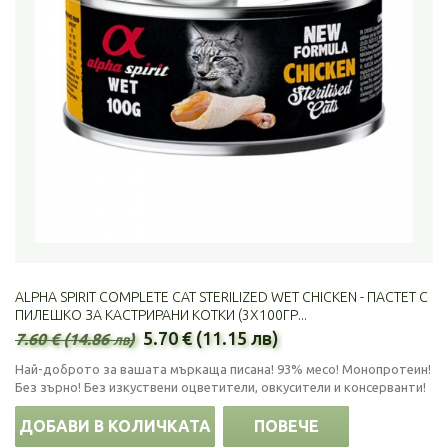
ALPHA SPIRIT COMPLETE CAT STERILIZED WET CHICKEN - ПАСТЕТ С
ПИЛЕШКО ЗА КАСТРИРАНИ КОТКИ (3Х100ГР...
5.70 € (11.15 лв)
7.60 € (14.86 лв)
Най-доброто за вашата мъркаща писана! 93% месо! Монопротеин!
Без зърно! Без изкуствени оцветители, овкусители и консерванти!
ДОБАВИ В КОЛИЧКАТА
ПОВЕЧЕ