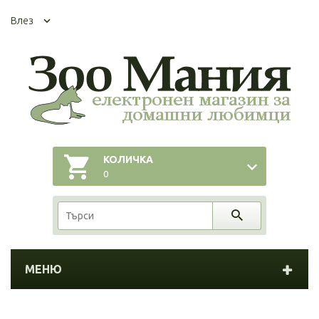
Влез
КОЛИЧКА
0
МЕНЮ