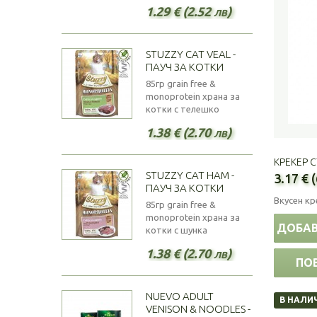
1.29 € (2.52 лв)
STUZZY CAT VEAL -
ПАУЧ ЗА КОТКИ
85гр grain free &
monoprotein храна за
котки с телешко
1.38 € (2.70 лв)
КРЕКЕР С
STUZZY CAT HAM -
3.17 € 
ПАУЧ ЗА КОТКИ
Вкусен кр
85гр grain free &
monoprotein храна за
ДОБАВ
котки с шунка
1.38 € (2.70 лв)
ПО
NUEVO ADULT
В НАЛИ
VENISON & NOODLES -