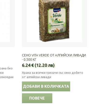
СЕНО VITA VERDE ОТ АЛПИЙСКИ ЛИВАДИ
- 0.500 КГ
6.24 € (12.20 лв)
рана без
ски
Храна за всички гризачи със сено добито
телноядни
от алпийски ливади
ДОБАВИ В КОЛИЧКАТА
ПОВЕЧЕ