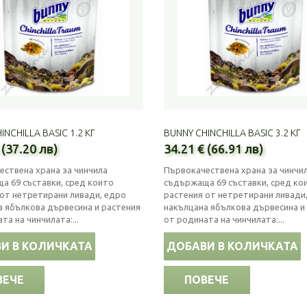
INCHILLA BASIC 1.2 КГ
BUNNY CHINCHILLA BASIC 3.2 КГ
 (37.20 лв)
34.21 € (66.91 лв)
ествена храна за чинчила
Първокачествена храна за чинчи
а 69 съставки, сред които
съдържаща 69 съставки, сред ко
 от нетретирани ливади, едро
растения от нетретирани ливади
а ябълкова дървесина и растения
накълцана ябълкова дървесина и
та на чинчилата:...
от родината на чинчилата:...
И В КОЛИЧКАТА
ДОБАВИ В КОЛИЧКАТА
ВЕЧЕ
ПОВЕЧЕ