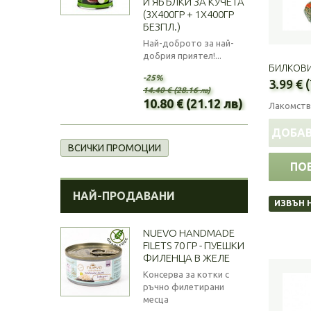
И ЯБЪЛКИ ЗА КУЧЕТА
(3Х400ГР + 1Х400ГР
БЕЗПЛ.)
Най-доброто за най-
добрия приятел!...
БИЛКОВИ 
-25%
3.99 € 
14.40 € (28.16 лв)
10.80 € (21.12 лв)
Лакомств
ДОБАВ
ВСИЧКИ ПРОМОЦИИ
ПО
НАЙ-ПРОДАВАНИ
ИЗВЪН 
NUEVO HANDMADE
FILETS 70 ГР - ПУЕШКИ
ФИЛЕНЦА В ЖЕЛЕ
Консерва за котки с
ръчно филетирани
месца