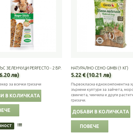
ЪС ЗЕЛЕНЧУЦИ PERFECTO - 2 БР.
НАТУРАЛНО СЕНО GIMBI (1 КГ)
(6.20 лв)
5.22 € (10.21 лв)
екер за всички гризачи
Първокласна еднокомпонентна х
зърнени култури за зайчета, мор
свинчета, чинчила и други расти
И В КОЛИЧКАТА
гризачи.
ВЕЧЕ
ДОБАВИ В КОЛИЧКАТА
ПОВЕЧЕ
ЧНОСТ