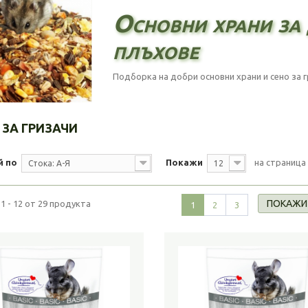
Основни храни за 
плъхове
Подборка на добри основни храни и сено за г
 ЗА ГРИЗАЧИ
й по
Покажи
на страница
Стока: А-Я
12
ПОКАЖИ
1 - 12 от 29 продукта
1
2
3