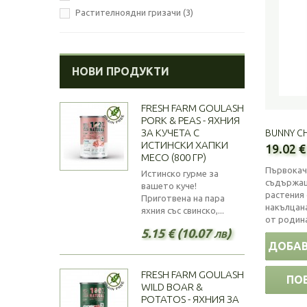
Растителноядни гризачи
(3)
НОВИ ПРОДУКТИ
FRESH FARM GOULASH
PORK & PEAS - ЯХНИЯ
ЗА КУЧЕТА С
BUNNY CH
ИСТИНСКИ ХАПКИ
19.02 €
МЕСО (800 ГР)
Първокач
Истинско гурме за
съдържащ
вашето куче!
растения
Приготвена на пара
накълцан
яхния със свинско,...
от родина
5.15 € (10.07 лв)
ДОБАВ
FRESH FARM GOULASH
ПО
WILD BOAR &
POTATOS - ЯХНИЯ ЗА