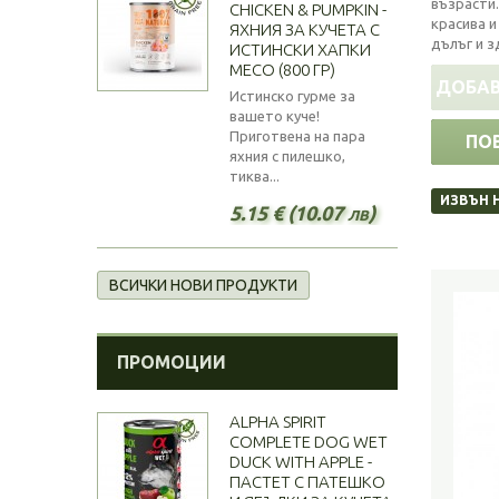
възрасти.
CHICKEN & PUMPKIN -
красива и
ЯХНИЯ ЗА КУЧЕТА С
дълъг и 
ИСТИНСКИ ХАПКИ
МЕСО (800 ГР)
ДОБАВ
Истинско гурме за
вашето куче!
Приготвена на пара
ПО
яхния с пилешко,
тиква...
ИЗВЪН 
5.15 € (10.07 лв)
ВСИЧКИ НОВИ ПРОДУКТИ
ПРОМОЦИИ
ALPHA SPIRIT
COMPLETE DOG WET
DUCK WITH APPLE -
ПАСТЕТ С ПАТЕШКО