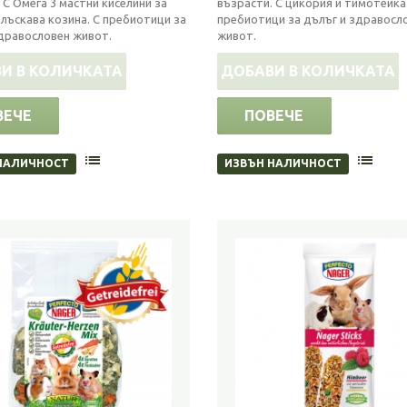
 С Омега 3 мастни киселини за
възрасти. С цикория и тимотейка.
 лъскава козина. С пребиотици за
пребиотици за дълъг и здравосл
здравословен живот.
живот.
И В КОЛИЧКАТА
ДОБАВИ В КОЛИЧКАТА
ВЕЧЕ
ПОВЕЧЕ
НАЛИЧНОСТ
ИЗВЪН НАЛИЧНОСТ