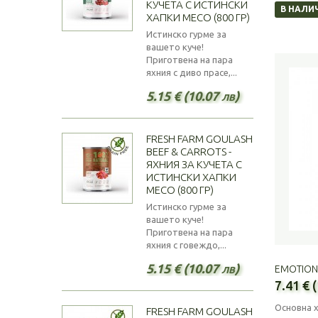
КУЧЕТА С ИСТИНСКИ
В НАЛИ
ХАПКИ МЕСО (800 ГР)
Истинско гурме за
вашето куче!
Приготвена на пара
яхния с диво прасе,...
5.15 € (10.07 лв)
FRESH FARM GOULASH
BEEF & CARROTS -
ЯХНИЯ ЗА КУЧЕТА С
ИСТИНСКИ ХАПКИ
МЕСО (800 ГР)
Истинско гурме за
вашето куче!
Приготвена на пара
яхния с говеждо,...
5.15 € (10.07 лв)
EMOTION®
7.41 € 
Основна х
FRESH FARM GOULASH