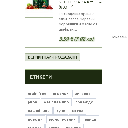
КОНСЕРВА ЗА КУЧЕТА
(800 ГР)
Пълноценна храна с
елен, паста, червени
боровинки и масло от
шафран....
Показани 
3.59 € (7.02 лв)
ВСИЧКИ НАЙ-ПРОДАВАНИ
ЕТИКЕТИ
grain free
играчки
хигиена
риба
без пилешко
говеждо
нашийници
куче
котка
поводи
монопротеин
паници
сьомга
легла
пуешко