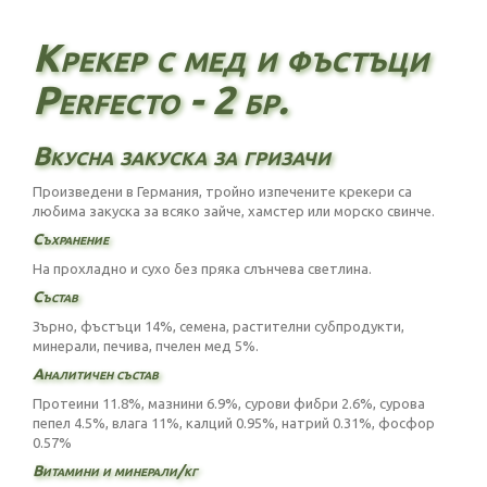
Крекер с мед и фъстъци
Perfecto - 2 бр.
Вкусна закуска за гризачи
Произведени в Германия, тройно изпечените крекери са
любима закуска за всяко зайче, хамстер или морско свинче.
Съхранение
На прохладно и сухо без пряка слънчева светлина.
Състав
Зърно, фъстъци 14%, семена, растителни субпродукти,
минерали, печива, пчелен мед 5%.
Аналитичен състав
Протеини 11.8%, мазнини 6.9%, сурови фибри 2.6%, сурова
пепел 4.5%, влага 11%, калций 0.95%, натрий 0.31%, фосфор
0.57%
Витамини и минерали/кг