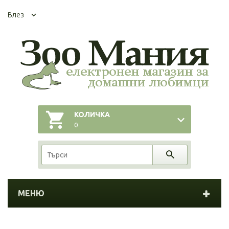
Влез
КОЛИЧКА
0
МЕНЮ