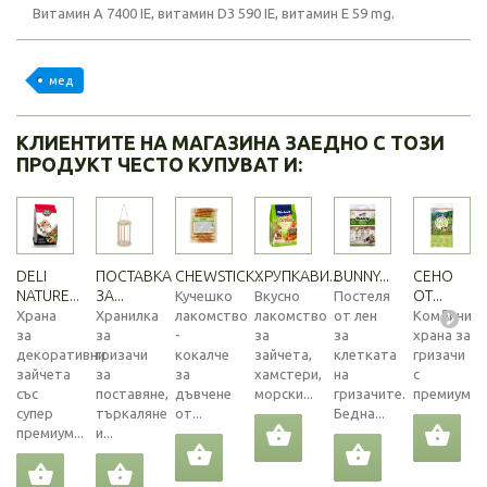
Витамин A 7400 IE, витамин D3 590 IE, витамин E 59 mg.
мед
КЛИЕНТИТЕ НА МАГАЗИНА ЗАЕДНО С ТОЗИ
ПРОДУКТ ЧЕСТО КУПУВАТ И:
DELI
ПОСТАВКА
CHEWSTICK...
ХРУПКАВИ...
BUNNY...
СЕНО
NATURE...
ЗА...
ОТ...
Кучешко
Вкусно
Постеля
Храна
Хранилка
лакомство
лакомство
от лен
Комбинира
за
за
-
за
за
храна за
декоративни
гризачи
кокалче
зайчета,
клетката
гризачи
зайчета
за
за
хамстери,
на
с
със
поставяне,
дъвчене
морски...
гризачите.
премиум...
супер
търкаляне
от...
Бедна...
премиум...
и...