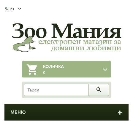
Влез
КОЛИЧКА
0
МЕНЮ