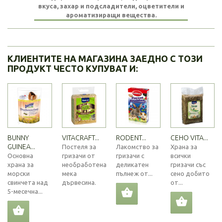
вкуса, захар и подсладители, оцветители и
ароматизиращи вещества.
КЛИЕНТИТЕ НА МАГАЗИНА ЗАЕДНО С ТОЗИ
ПРОДУКТ ЧЕСТО КУПУВАТ И:
BUNNY
VITACRAFT...
RODENT...
СЕНО VITA...
GUINEA...
Постеля за
Лакомство за
Храна за
Основна
гризачи от
гризачи с
всички
храна за
необработена
деликатен
гризачи със
морски
мека
пълнеж от...
сено добито
свинчета над
дървесина.
от...
5-месечна...