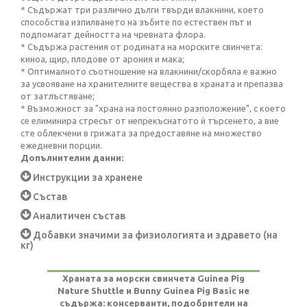
* Съдържат три различно дълги твърди влакнини, което
способства изпилването на зъбите по естествен път и
подпомагат дейността на чревната флора.
* Съдържа растения от родината на морските свинчета:
киноа, щир, плодове от арония и мака;
* Оптималното съотношение на влакнини/скорбяла е важно
за усвояване на хранителните вещества в храната и препазва
от затлъстяване;
* Възможност за "храна на постоянно разположение", с което
се елиминира стресът от непрекъснатото ѝ търсенето, а вие
сте облекчени в грижата за предоставяне на множество
ежедневни порции.
Допълнителни данни:
Инструкции за хранене
Състав
Аналитичен състав
Добавки значими за физиологията и здравето (на
кг)
Храната за морски свинчета Guinea Pig
Nature Shuttle и Bunny Guinea Pig Basic не
съдържа: консерванти, подобрители на