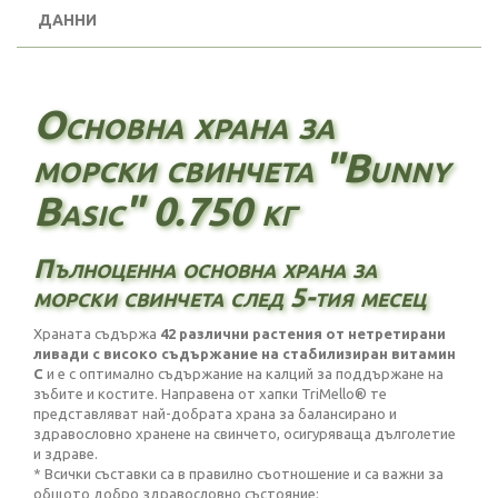
ДАННИ
Основна храна за
морски свинчета "Bunny
Basic" 0.750 кг
Пълноценна основна храна за
морски свинчета след 5-тия месец
Храната съдържа
42 различни растения от нетретирани
ливади с високо съдържание на стабилизиран витамин
C
и е с оптимално съдържание на калций за поддържане на
зъбите и костите. Направена от хапки TriMello® те
представляват най-добрата храна за балансирано и
здравословно хранене на свинчето, осигуряваща дълголетие
и здраве.
* Всички съставки са в правилно съотношение и са важни за
общото добро здравословно състояние;