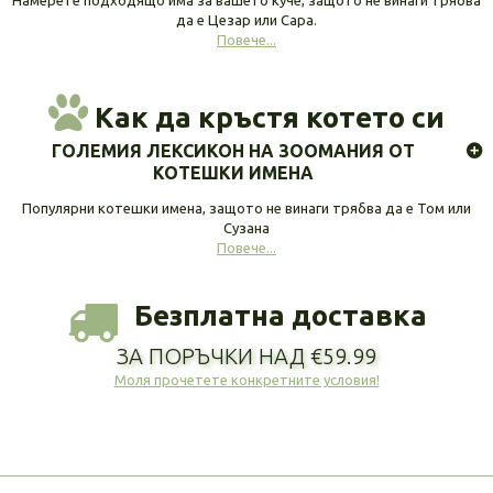
Намерете подходящо има за вашето куче, защото не винаги трябва
да е Цезар или Сара.
Повече...
Как да кръстя котето си
ГОЛЕМИЯ ЛЕКСИКОН НА ЗООМАНИЯ ОТ
КОТЕШКИ ИМЕНА
Популярни котешки имена, защото не винаги трябва да е Том или
Сузана
Повече...
Безплатна доставка
ЗА ПОРЪЧКИ НАД €59.99
Моля прочетете конкретните условия!