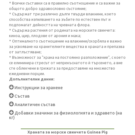
* Всички съставки са в правилно съотношение и са важни за
общото добро здравословно състояние;
* Съдържат три различно дълги твърди влакнини, което
способства изпилването на зъбите по естествен път и
подпомагат дейността на чревната флора.
* Съдържа растения от родината на морските свинчета:
киноа, щир, плодове от арония и мака;
* Оптималното съотношение на влакнини/скорбяла е важно
за усвояване на хранителните вещества в храната и препазва
от затлъстяване;
* Възможност за "храна на постоянно разположение", с което
се елиминира стресът от непрекъснатото ѝ търсенето, а вие
сте облекчени в грижата за предоставяне на множество
ежедневни порции.
Допълнителни данни:
Инструкции за хранене
Състав
Аналитичен състав
Добавки значими за физиологията и здравето (на
кг)
Храната за морски свинчета Guinea Pig