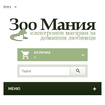
Влез
КОЛИЧКА
0
МЕНЮ