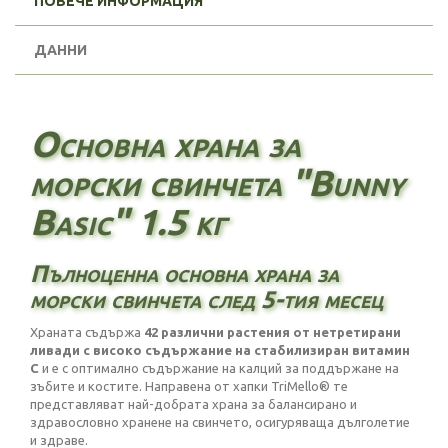
ПОВЕЧЕ ИНФОРМАЦИЯ
ДАННИ
Основна храна за
морски свинчета "Bunny
Basic" 1.5 кг
Пълноценна основна храна за
морски свинчета след 5-тия месец
Храната съдържа
42 различни растения от нетретирани
ливади с високо съдържание на стабилизиран витамин
C
и е с оптимално съдържание на калций за поддържане на
зъбите и костите. Направена от хапки TriMello® те
представляват най-добрата храна за балансирано и
здравословно хранене на свинчето, осигуряваща дълголетие
и здраве.