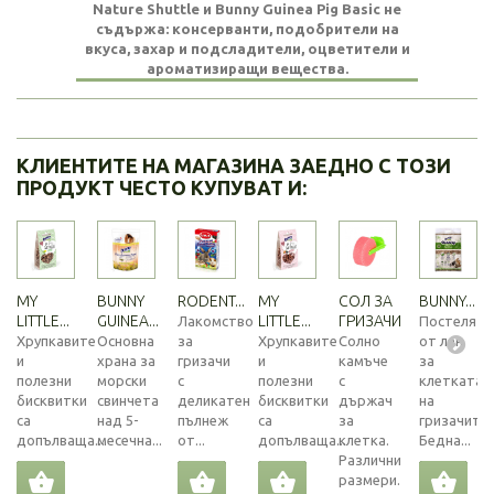
Nature Shuttle и Bunny Guinea Pig Basic не
съдържа: консерванти, подобрители на
вкуса, захар и подсладители, оцветители и
ароматизиращи вещества.
КЛИЕНТИТЕ НА МАГАЗИНА ЗАЕДНО С ТОЗИ
ПРОДУКТ ЧЕСТО КУПУВАТ И:
MY
BUNNY
RODENT...
MY
СОЛ ЗА
BUNNY...
LITTLE...
GUINEA...
LITTLE...
ГРИЗАЧИ
Лакомство
Постеля
Хрупкавите
Основна
за
Хрупкавите
Солно
от лен
и
храна за
гризачи
и
камъче
за
полезни
морски
с
полезни
с
клетката
бисквитки
свинчета
деликатен
бисквитки
държач
на
са
над 5-
пълнеж
са
за
гризачите.
допълваща...
месечна...
от...
допълваща...
клетка.
Бедна...
Различни
размери.