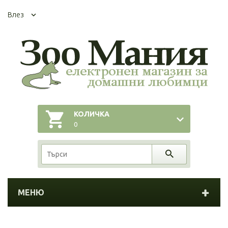
Влез
КОЛИЧКА
0
МЕНЮ