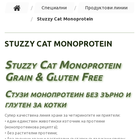
Специални
Продуктови линии
Stuzzy Cat Monoprotein
STUZZY CAT MONOPROTEIN
Stuzzy Cat Monoprotein
Grain & Gluten Free
Стузи монопротеин без зърно и
глутен за котки
Супер качествена линия храни за четириногите ни приятели:
• един единствен животински източник на протеини
(монопротеинова рецепта);
• без растителни протеини;
• без зърнени храни и растителни съставки съдържащи глутен;