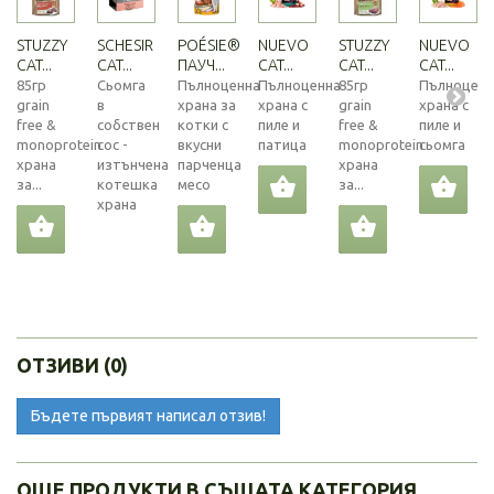
STUZZY
SCHESIR
POÉSIE®
NUEVO
STUZZY
NUEVO
CAT...
CAT...
ПАУЧ...
CAT...
CAT...
CAT...
85гр
Сьомга
Пълноценна
Пълноценна
85гр
Пълноценн
grain
в
храна за
храна с
grain
храна с
free &
собствен
котки с
пиле и
free &
пиле и
monoprotein
сос -
вкусни
патица
monoprotein
сьомга
храна
изтънчена
парченца
храна
за...
котешка
месо
за...
храна
ОТЗИВИ (0)
Бъдете първият написал отзив!
ОЩЕ ПРОДУКТИ В СЪЩАТА КАТЕГОРИЯ