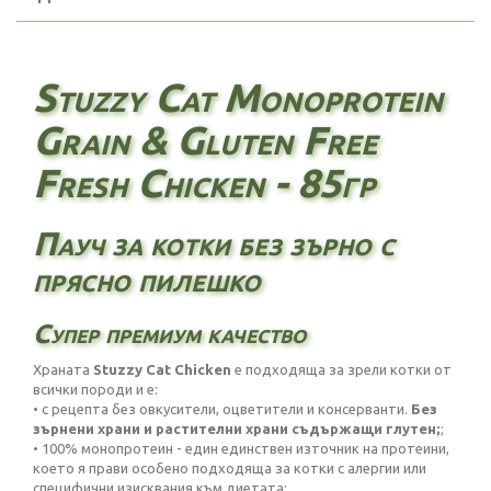
Stuzzy Cat Monoprotein
Grain & Gluten Free
Fresh Chicken - 85гр
Пауч за котки без зърно с
прясно пилешко
Супер премиум качество
Храната
Stuzzy Cat Chicken
е подходяща за зрели котки от
всички породи и е:
• с рецепта без овкусители, оцветители и консерванти.
Без
зърнени храни и растителни храни съдържащи глутен;
;
• 100% монопротеин - един единствен източник на протеини,
което я прави особено подходяща за котки с алергии или
специфични изисквания към диетата;