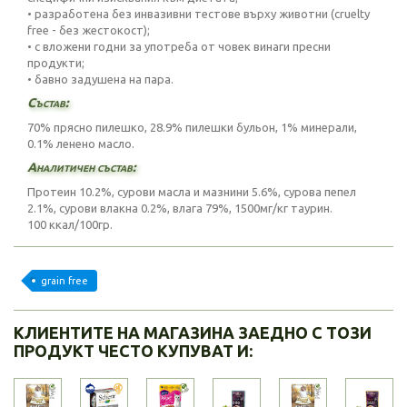
• разработена без инвазивни тестове върху животни (cruelty
free - без жестокост);
• с вложени годни за употреба от човек винаги пресни
продукти;
• бавно задушена на пара.
Състав:
70% прясно пилешко, 28.9% пилешки бульон, 1% минерали,
0.1% ленено масло.
Аналитичен състав:
Протеин 10.2%, сурови масла и мазнини 5.6%, сурова пепел
2.1%, сурови влакна 0.2%, влага 79%, 1500мг/кг таурин.
100 ккал/100гр.
grain free
КЛИЕНТИТЕ НА МАГАЗИНА ЗАЕДНО С ТОЗИ
ПРОДУКТ ЧЕСТО КУПУВАТ И: