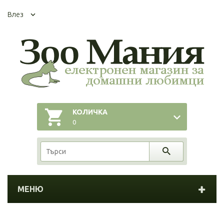
Влез
КОЛИЧКА
0
МЕНЮ