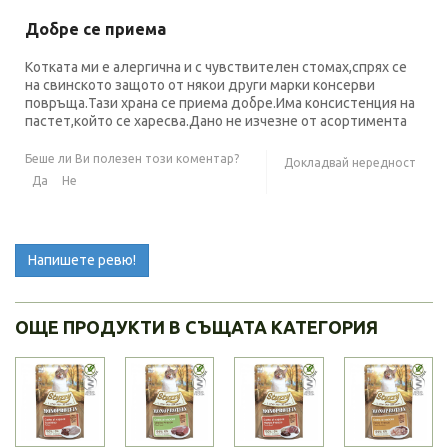
Добре се приема
Котката ми е алергична и с чувствителен стомах,спрях се
на свинското защото от някои други марки консерви
повръща.Тази храна се приема добре.Има консистенция на
пастет,който се харесва.Дано не изчезне от асортимента
Беше ли Ви полезен този коментар?
Докладвай нередност
Да
Не
Напишете ревю!
ОЩЕ ПРОДУКТИ В СЪЩАТА КАТЕГОРИЯ