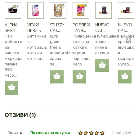
ALPHA
VITA®
STUZZY
POÉSIE®
NUEVO
NUEVO
SPIRIT...
HERZIS...
CAT...
ПАУЧ...
CAT...
CAT...
Най-
Витамини
85гр
Пълноценна
Пълноценна
Пълноценн
доброто
за
grain
храна за
храна с
храна с
за
котараци,
free &
котки с
пиле и
пилешко
вашата
котки и
monoprotein
вкусни
патица
и
мъркаща
котенца
храна
парченца
скариди.
писана!
за...
месо
Супер...
93%
месо...
ОТЗИВИ (1)
Потвърдена покупка
Пенка А.
29-06-2026