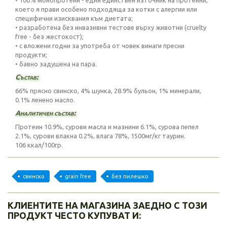
• 100% монопротеин - един единствен източник на протеини,
което я прави особено подходяща за котки с алергии или
специфични изисквания към диетата;
• разработена без инвазивни тестове върху животни (cruelty
free - без жестокост);
• с вложени годни за употреба от човек винаги пресни
продукти;
• бавно задушена на пара.
Състав:
66% прясно свинско, 4% шунка, 28.9% бульон, 1% минерали,
0.1% ленено масло.
Аналитичен състав:
Протеин 10.9%, сурови масла и мазнини 6.1%, сурова пепел
2.1%, сурови влакна 0.2%, влага 78%, 1500мг/кг таурин.
106 ккал/100гр.
свинско
grain free
без пилешко
КЛИЕНТИТЕ НА МАГАЗИНА ЗАЕДНО С ТОЗИ
ПРОДУКТ ЧЕСТО КУПУВАТ И: