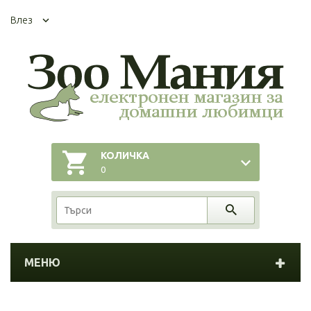
Влез
КОЛИЧКА
0
МЕНЮ