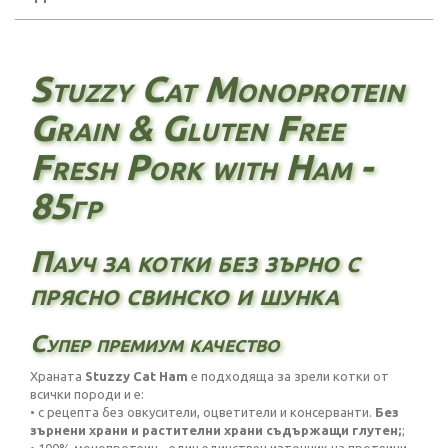
Stuzzy Cat Monoprotein
Grain & Gluten Free
Fresh Pork with Ham -
85гр
Пауч за котки без зърно с
прясно свинско и шунка
Супер премиум качество
Храната
Stuzzy Cat Ham
е подходяща за зрели котки от
всички породи и е:
• с рецепта без овкусители, оцветители и консерванти.
Без
зърнени храни и растителни храни съдържащи глутен;
;