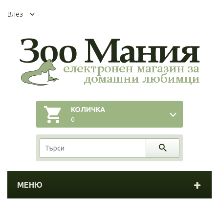
Влез
КОЛИЧКА
0
МЕНЮ