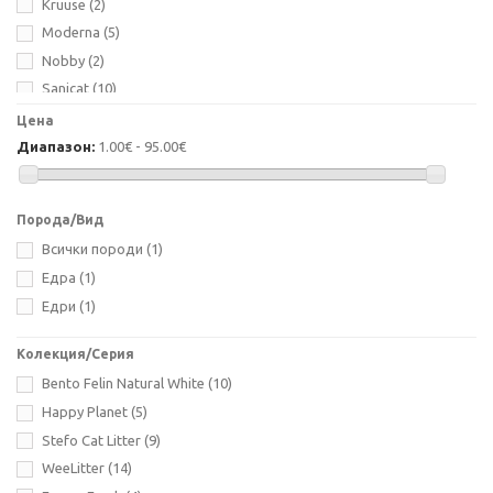
Kruuse
(2)
Moderna
(5)
Nobby
(2)
Sanicat
(10)
Savic
(8)
Цена
Stefanplast
(2)
Диапазон:
1.00€ - 95.00€
Stefo Pet България
(9)
Trixie
(1)
Порода/Вид
Valenger
(22)
Всички породи
(1)
West Global
(1)
Едра
(1)
КШП
(1)
Едри
(1)
Колекция/Серия
Bento Felin Natural White
(10)
Happy Planet
(5)
Stefo Cat Litter
(9)
WeeLitter
(14)