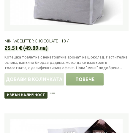
MINI WEELITTER CHOCOLATE - 18 Л
25.51 € (49.89 лв)
Котешка тоалетна с ненатрапчив аромат на шоколад. Растителна
основа, напълно биоразградима, може да се изхвърля в
тоалетната, с дезифенктиращ ефект. Нова "мини" подобрена...
ДОБАВИ В КОЛИЧКАТА
ПОВЕЧЕ
ИЗВЪН НАЛИЧНОСТ