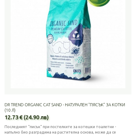
DR TREND ORGANIC CAT SAND - НАТУРАЛЕН "ПЯСЪК" ЗА КОТКИ
(10 Л)
12.73 € (24.90 лв)
Последният "писък" при постелките за котешки тоалетни -
напълно био разградима на растителна основа, може да се