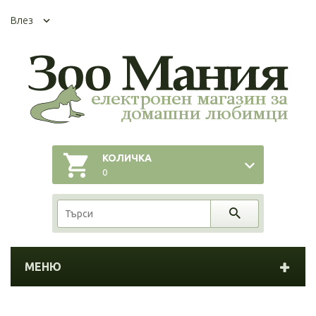
Влез
КОЛИЧКА
0
МЕНЮ