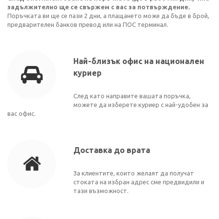
задължително ще се свържем с вас за потвърждение.
Поръчката ви ще се пази 2 дни, а плащането може да бъде в брой,
предварителен банков превод или на ПОС терминал.
Най-близък офис на национален
куриер
След като направите вашата поръчка,
можете да изберете куриер с най-удобен за
вас офис.
Доставка до врата
За клиентите, които желаят да получат
стоката на избран адрес сме предвидили и
тази възможност.