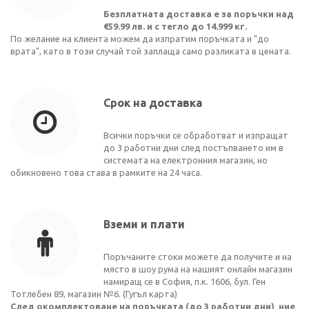
Безплатната доставка е за поръчки над
€59.99 лв. и с тегло до 14.999 кг.
По желание на клиента можем да изпратим поръчката и "до
врата", като в този случай той заплаща само разликата в цената.
Срок на доставка
Всички поръчки се обработват и изпращат
до 3 работни дни след постъпването им в
системата на електронния магазин, но
обикновено това става в рамките на 24 часа.
Вземи и плати
Поръчаните стоки можете да получите и на
място в шоу рума на нашият онлайн магазин
намиращ се в София, п.к. 1606, бул. Ген
Тотлебен 89, магазин №6. (
Гугъл карта
)
След окомплектоване на поръчката (до 3 работни дни) ние