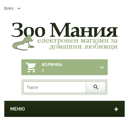
Влез
КОЛИЧКА
0
МЕНЮ