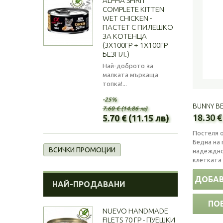
ALPHA SPIRIT
COMPLETE KITTEN
WET CHICKEN -
ПАСТЕТ С ПИЛЕШКО
ЗА КОТЕНЦА
(3Х100ГР + 1Х100ГР
БЕЗПЛ.)
Най-доброто за
малката мъркаща
топка!...
-25%
BUNNY BE
7.60 € (14.86 лв)
18.30 €
5.70 € (11.15 лв)
Постеля о
Бедна на 
ВСИЧКИ ПРОМОЦИИ
надеждно
клетката 
ДОБАВ
НАЙ-ПРОДАВАНИ
ПО
NUEVO HANDMADE
FILETS 70 ГР - ПУЕШКИ