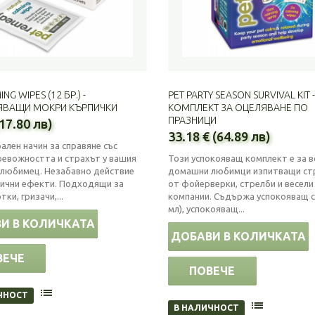
NG WIPES (12 БР.) -
PET PARTY SEASON SURVIVAL KIT -
ЯВАЩИ МОКРИ КЪРПИЧКИ
КОМПЛЕКТ ЗА ОЦЕЛЯВАНЕ ПО
ПРАЗНИЦИ
(17.80 лв)
33.18 € (64.89 лв)
ален начин за справяне със
ревожността и страхът у вашия
Този успокояващ комплект е за в
любимец. Незабавно действие
домашни любимци изпитващи стр
нични ефекти. Подходящи за
от фойерверки, стрелби и весел
тки, гризачи,...
компании. Съдържа успокояващ с
мл), успокояващ...
И В КОЛИЧКАТА
ДОБАВИ В КОЛИЧКАТА
ВЕЧЕ
ПОВЕЧЕ
ЧНОСТ
В НАЛИЧНОСТ