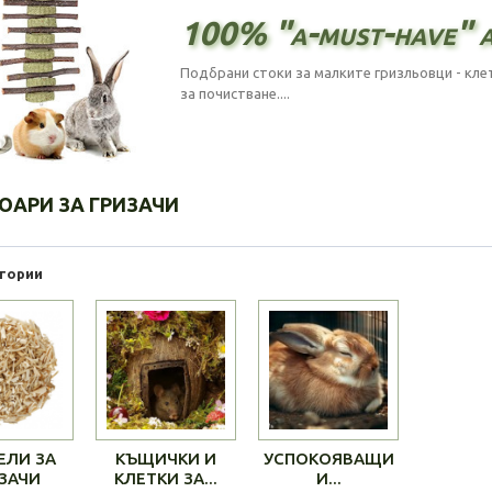
100% "a-must-have" 
Подбрани стоки за малките гризльовци - клет
за почистване....
ОАРИ ЗА ГРИЗАЧИ
гории
ЕЛИ ЗА
КЪЩИЧКИ И
УСПОКОЯВАЩИ
ЗАЧИ
КЛЕТКИ ЗА...
И...