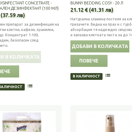
DISINFECTANT CONCETRATE -
BUNNY BEDDING COSY - 20 Л
АЛЕН ДЕЗИНФЕКТАНТ (100 МЛ)
21.12 € (41.31 лв)
 (37.59 лв)
Натурална сламена постеля за кл
лен препарат за дезинфекция на
гризачите. Бедна на прах и с тур
ни клетки, кафези, хранилки,
абсорбация тя надеждно свързв
др. Концентрат 1:100,
и запазва клетката чиста за до 1
адим, безопасен след
нето.
ДОБАВИ В КОЛИЧКАТА
И В КОЛИЧКАТА
ПОВЕЧЕ
ВЕЧЕ
В НАЛИЧНОСТ
НАЛИЧНОСТ