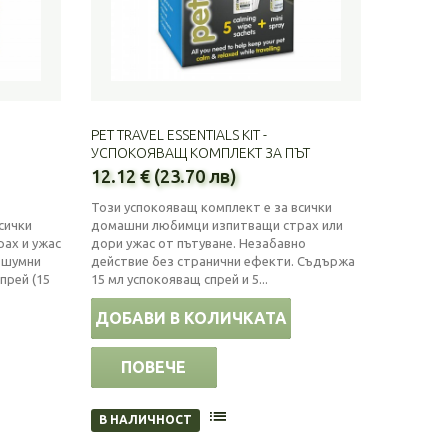
PET TRAVEL ESSENTIALS KIT -
УСПОКОЯВАЩ КОМПЛЕКТ ЗА ПЪТ
12.12 € (23.70 лв)
Този успокояващ комплект е за всички
сички
домашни любимци изпитващи страх или
ах и ужас
дори ужас от пътуване. Незабавно
и шумни
действие без странични ефекти. Съдържа
прей (15
15 мл успокояващ спрей и 5...
ДОБАВИ В КОЛИЧКАТА
ПОВЕЧЕ
В НАЛИЧНОСТ