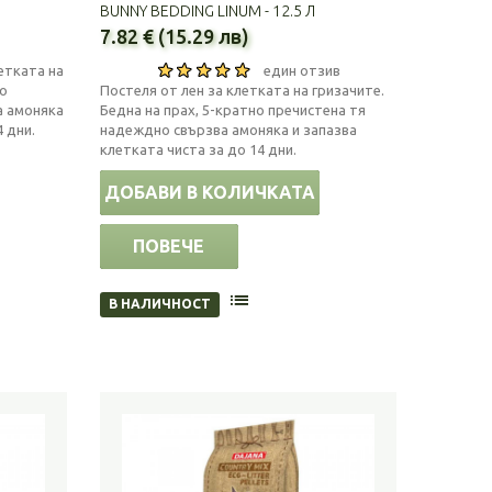
BUNNY BEDDING LINUM - 12.5 Л
7.82 € (15.29 лв)
етката на
един отзив
бо
Постеля от лен за клетката на гризачите.
а амоняка
Бедна на прах, 5-кратно пречистена тя
4 дни.
надеждно свързва амоняка и запазва
клетката чиста за до 14 дни.
ДОБАВИ В КОЛИЧКАТА
ПОВЕЧЕ
В НАЛИЧНОСТ