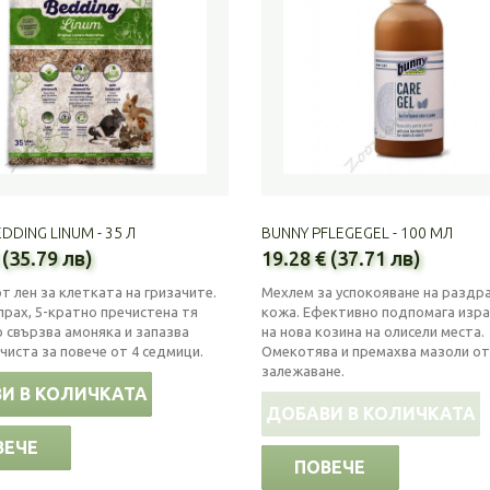
DDING LINUM - 35 Л
BUNNY PFLEGEGEL - 100 МЛ
 (35.79 лв)
19.28 € (37.71 лв)
т лен за клетката на гризачите.
Мехлем за успокояване на раздр
прах, 5-кратно пречистена тя
кожа. Ефективно подпомага изр
 свързва амоняка и запазва
на нова козина на олисели места.
чиста за повече от 4 седмици.
Омекотява и премахва мазоли от
залежаване.
И В КОЛИЧКАТА
ДОБАВИ В КОЛИЧКАТА
ВЕЧЕ
ПОВЕЧЕ