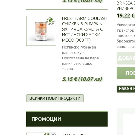
BRINSEA 
УНИВЕРС
19.22 €
FRESH FARM GOULASH
CHICKEN & PUMPKIN -
Универса
ЯХНИЯ ЗА КУЧЕТА С
транспорт
ИСТИНСКИ ХАПКИ
поилки и 
МЕСО (800 ГР)
биоразгр
използва
Истинско гурме за
вашето куче!
ДОБАВ
Приготвена на пара
яхния с пилешко,
тиква...
ПО
5.15 € (10.07 лв)
ИЗВЪН 
ВСИЧКИ НОВИ ПРОДУКТИ
ПРОМОЦИИ