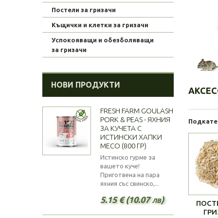
Постели за гризачи
Къщички и клетки за гризачи
Успокояващи и обезболяващи
за гризачи
НОВИ ПРОДУКТИ
АКСЕС
FRESH FARM GOULASH
PORK & PEAS - ЯХНИЯ
Подкате
ЗА КУЧЕТА С
ИСТИНСКИ ХАПКИ
МЕСО (800 ГР)
Истинско гурме за
вашето куче!
Приготвена на пара
яхния със свинско,...
5.15 € (10.07 лв)
ПОСТ
ГРИ