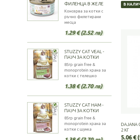
ФИЛЕНЦА В ЖЕЛЕ
В НАЛИ
Консерва за котки с
ръчно филетирани
месца
1.29 € (2.52 лв)
STUZZY CAT VEAL -
ПАУЧ ЗА КОТКИ
85гр grain free &
monoprotein храна за
котки с телешко
1.38 € (2.70 лв)
STUZZY CAT HAM -
ПАУЧ ЗА КОТКИ
85гр grain free &
monoprotein храна за
DAJANA C
котки с шунка
2 КГ
5.06 € 
1.38 € (2.70 лв)