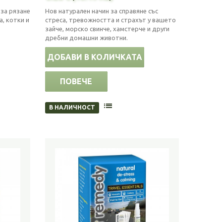
за рязане
Нов натурален начин за справяне със
а, котки и
стреса, тревожността и страхът у вашето
зайче, морско свинче, хамстерче и други
дребни домашни животни.
ДОБАВИ В КОЛИЧКАТА
ПОВЕЧЕ
В НАЛИЧНОСТ