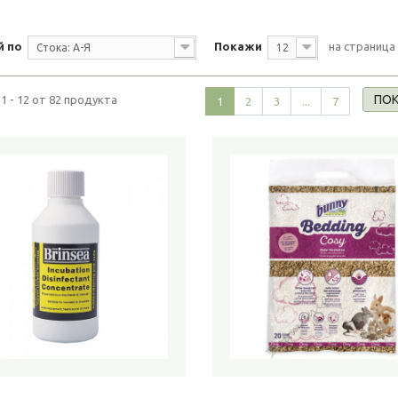
й по
Покажи
на страница
Стока: А-Я
12
ПОК
1 - 12 от 82 продукта
1
2
3
...
7