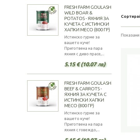
FRESH FARM GOULASH
WILD BOAR &
Сортира
POTATOS - ЯХНИЯ ЗА
КУЧЕТА С ИСТИНСКИ
ХАПКИ МЕСО (800 ГР)
Показани 
Истинско гурме за
вашето куче!
Приготвена на пара
яхния с диво прасе,...
5.15 € (10.07 лв)
FRESH FARM GOULASH
BEEF & CARROTS -
ЯХНИЯ ЗА КУЧЕТА С
ИСТИНСКИ ХАПКИ
МЕСО (800 ГР)
Истинско гурме за
вашето куче!
Приготвена на пара
яхния с говеждо,...
5.15 € (10.07 лв)