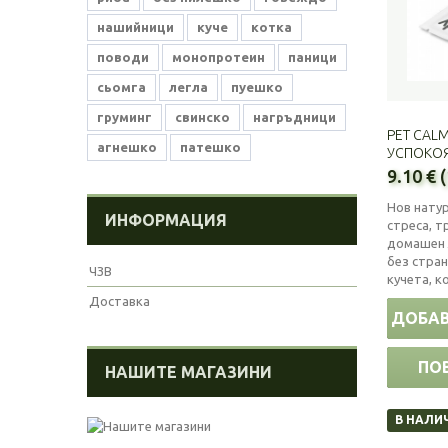
нашийници
куче
котка
поводи
монопротеин
паници
сьомга
легла
пуешко
груминг
свинско
нагръдници
PET CALMI
агнешко
патешко
УСПОКО
9.10 € 
Нов натур
ИНФОРМАЦИЯ
стреса, т
домашен 
без стра
ЧЗВ
кучета, ко
Доставка
ДОБАВ
ПО
НАШИТЕ МАГАЗИНИ
В НАЛИ