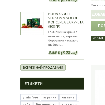
Мека пост
NUEVO ADULT
ДОБАВ
VENISON & NOODLES -
КОНСЕРВА ЗА КУЧЕТА
ПО
(800 ГР)
Пълноценна храна с
елен, паста, червени
ИЗВЪН 
боровинки и масло от
шафран....
3.59 € (7.02 лв)
ВСИЧКИ НАЙ-ПРОДАВАНИ
ЕТИКЕТИ
grain free
играчки
хигиена
риба
без пилешко
говеждо