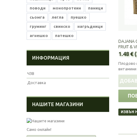
поводи
монопротеин
паници
сьомга
легла
пуешко
груминг
свинско
нагръдници
агнешко
патешко
DAJANA 
FRUIT & V
1.48 € 
ИНФОРМАЦИЯ
Плодово м
витамини
ЧЗВ
ДОБАВ
Доставка
ПО
НАШИТЕ МАГАЗИНИ
ИЗВЪН 
Само онлайн!