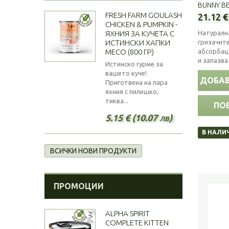
BUNNY BE
FRESH FARM GOULASH
21.12 €
CHICKEN & PUMPKIN -
Натурална
ЯХНИЯ ЗА КУЧЕТА С
гризачите
ИСТИНСКИ ХАПКИ
абсорбац
МЕСО (800 ГР)
и запазва
Истинско гурме за
вашето куче!
ДОБАВ
Приготвена на пара
яхния с пилешко,
тиква...
ПО
5.15 € (10.07 лв)
В НАЛИ
ВСИЧКИ НОВИ ПРОДУКТИ
ПРОМОЦИИ
ALPHA SPIRIT
COMPLETE KITTEN