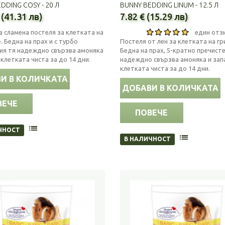
DDING COSY - 20 Л
BUNNY BEDDING LINUM - 12.5 Л
 (41.31 лв)
7.82 € (15.29 лв)
 сламена постеля за клетката на
един отз
. Бедна на прах и с турбо
Постеля от лен за клетката на гр
ия тя надеждно свързва амоняка
Бедна на прах, 5-кратно пречист
 клетката чиста за до 14 дни.
надеждно свързва амоняка и зап
клетката чиста за до 14 дни.
И В КОЛИЧКАТА
ДОБАВИ В КОЛИЧКАТА
ВЕЧЕ
ПОВЕЧЕ
ЧНОСТ
В НАЛИЧНОСТ