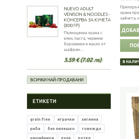
Препоръч
NUEVO ADULT
храна пр
VENISON & NOODLES -
зайчета, 
КОНСЕРВА ЗА КУЧЕТА
(800 ГР)
ДОБАВ
Пълноценна храна с
елен, паста, червени
боровинки и масло от
ПО
шафран....
3.59 € (7.02 лв)
В НАЛИ
ВСИЧКИ НАЙ-ПРОДАВАНИ
ЕТИКЕТИ
grain free
играчки
хигиена
риба
без пилешко
говеждо
нашийници
куче
котка