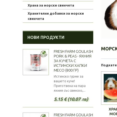
Храна за морски свинчета
Хранителни добавки за морски
свинчета
НОВИ ПРОДУКТИ
МОРС
FRESH FARM GOULASH
PORK & PEAS - ЯХНИЯ
ЗА КУЧЕТА С
ИСТИНСКИ ХАПКИ
Подкате
МЕСО (800 ГР)
Истинско гурме за
вашето куче!
Приготвена на пара
яхния със свинско,...
5.15 € (10.07 лв)
ХРА
МО
FRESH FARM GOULASH