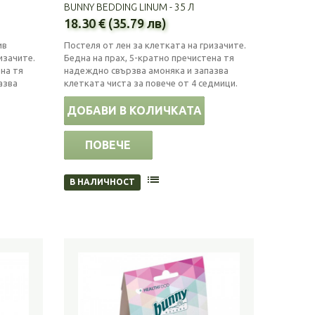
BUNNY BEDDING LINUM - 35 Л
18.30 € (35.79 лв)
ив
Постеля от лен за клетката на гризачите.
изачите.
Бедна на прах, 5-кратно пречистена тя
ена тя
надеждно свързва амоняка и запазва
азва
клетката чиста за повече от 4 седмици.
ДОБАВИ В КОЛИЧКАТА
ПОВЕЧЕ
В НАЛИЧНОСТ