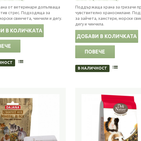
ана от ветеринари допълваща
Поддържаща храна за гризачи п
отив стрес. Подходяща за
чувствително храносмилане. По
морски свинчета, чинчили и дегу.
за зайчета, хамстери, морски сви
дегу и чинчила.
И В КОЛИЧКАТА
ДОБАВИ В КОЛИЧКАТА
ВЕЧЕ
ПОВЕЧЕ
ЧНОСТ
В НАЛИЧНОСТ