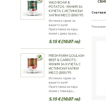
СВИ
WILD BOAR &
POTATOS - ЯХНИЯ ЗА
КУЧЕТА С ИСТИНСКИ
Сортира
ХАПКИ МЕСО (800 ГР)
Истинско гурме за
вашето куче!
Показани 
Приготвена на пара
яхния с диво прасе,...
5.15 € (10.07 лв)
FRESH FARM GOULASH
BEEF & CARROTS -
ЯХНИЯ ЗА КУЧЕТА С
ИСТИНСКИ ХАПКИ
МЕСО (800 ГР)
Истинско гурме за
вашето куче!
Приготвена на пара
яхния с говеждо,...
5.15 € (10.07 лв)