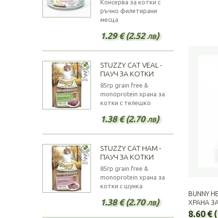
Консерва за котки с
ръчно филетирани
месца
1.29 € (2.52 лв)
STUZZY CAT VEAL -
ПАУЧ ЗА КОТКИ
85гр grain free &
monoprotein храна за
котки с телешко
1.38 € (2.70 лв)
STUZZY CAT HAM -
ПАУЧ ЗА КОТКИ
85гр grain free &
monoprotein храна за
котки с шунка
BUNNY HE
1.38 € (2.70 лв)
ХРАНА ЗА
8.60 € 