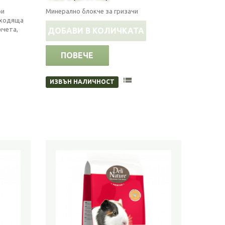
ри
Минерално блокче за гризачи
дходяща
нчета,
ДОБАВИ В КОЛИЧКАТА
ПОВЕЧЕ
ИЗВЪН НАЛИЧНОСТ