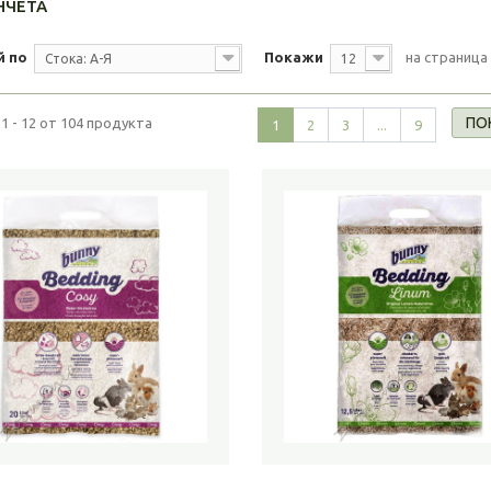
НЧЕТА
й по
Покажи
на страница
Стока: А-Я
12
ПО
1 - 12 от 104 продукта
1
2
3
...
9