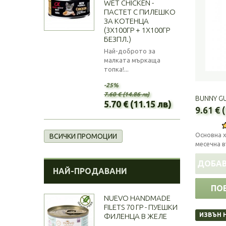
WET CHICKEN -
ПАСТЕТ С ПИЛЕШКО
ЗА КОТЕНЦА
(3Х100ГР + 1Х100ГР
БЕЗПЛ.)
Най-доброто за
малката мъркаща
топка!...
-25%
7.60 € (14.86 лв)
BUNNY GU
5.70 € (11.15 лв)
9.61 € 
Основна х
ВСИЧКИ ПРОМОЦИИ
месечна в
ДОБАВ
НАЙ-ПРОДАВАНИ
ПО
NUEVO HANDMADE
FILETS 70 ГР - ПУЕШКИ
ИЗВЪН 
ФИЛЕНЦА В ЖЕЛЕ