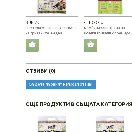
BUNNY...
СЕНО ОТ...
Постеля от лен за клетката
Комбинирана храна за
на гризачите. Бедна...
всички гризачи с премиум..
ОТЗИВИ (0)
Бъдете първият написал отзив!
ОЩЕ ПРОДУКТИ В СЪЩАТА КАТЕГОРИ