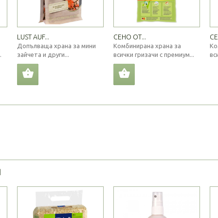
LUST AUF...
СЕНО ОТ...
СЕ
Допълваща храна за мини
Комбинирана храна за
Ко
.
зайчета и други...
всички гризачи с премиум...
вс
Я