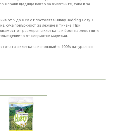
о я прави щадяща както за животните, така и за
на от 5 до 8 см от постелята Bunny Bedding Cosy. С
а, суха повърхност за лежане и тичане. При
висимост от размера на клетката и броя на животните
а помещението от неприятни миризми.
истотата в клетката използвайте 100% натуралния