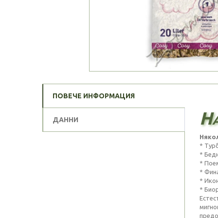
ПОВЕЧЕ ИНФОРМАЦИЯ
На
ДАННИ
Някол
* Тур
* Бед
* Пое
* Фина
* Ико
* Био
Естес
мигно
предо