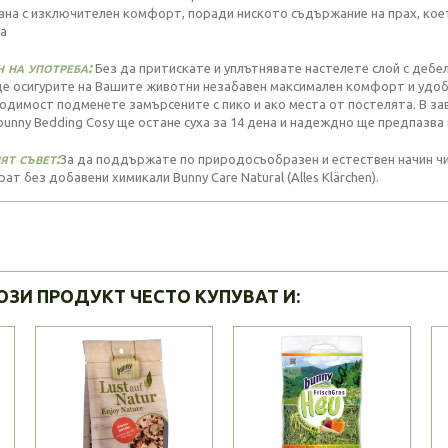
ана с изключителен комфорт, поради ниското съдържание на прах, коет
а
 на употреба:
Без да притискате и уплътнявате настелете слой с дебели
ще осигурите на Вашите животни незабавен максимален комфорт и удобн
одимост подменете замърсените с пико и ако места от постелята. В за
 bunny Bedding Cosy ще остане суха за 14 дена и надеждно ще предпазв
т съвет:
За да поддържате по природосъобразен и естествен начин ч
ат без добавени химикали Bunny Care Natural (Alles Klärchen).
ОЗИ ПРОДУКТ ЧЕСТО КУПУВАТ И: