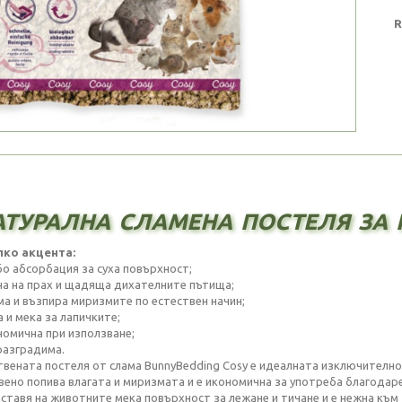
R
турална сламена постеля за к
ко акцента:
бо абсорбация за суха повърхност;
на на прах и щадяща дихателните пътища;
ма и възпира миризмите по естествен начин;
 и мека за лапичките;
номична при използване;
разградима.
твената постеля от слама BunnyBedding Cosy е идеалната изключително 
вено попива влагата и миризмата и е икономична за употреба благодаре
ставя на животните мека повърхност за лежане и тичане и е нежна към 