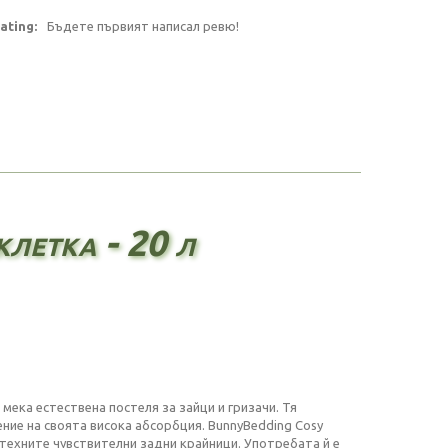
ating:
Бъдете първият написал ревю!
летка - 20 л
мека естествена постеля за зайци и гризачи. Тя
ние на своята висока абсорбция. BunnyBedding Cosy
техните чувствителни задни крайници. Употребата й е