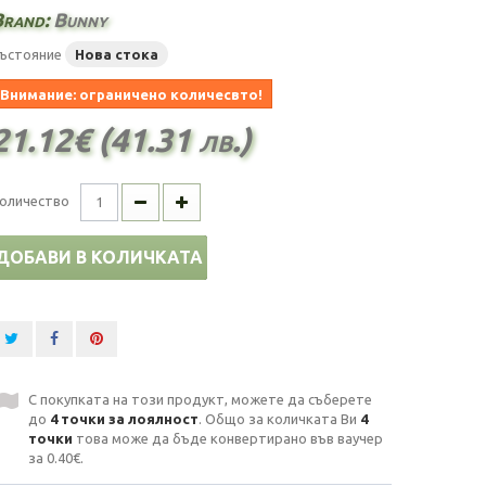
Brand:
Bunny
ъстояние
Нова стока
Внимание: ограничено количесвто!
21.12€ (41.31 лв.)
оличество
ДОБАВИ В КОЛИЧКАТА
С покупката на този продукт, можете да съберете
до
4
точки за лоялност
. Общо за количката Ви
4
точки
това може да бъде конвертирано във ваучер
за
0.40€
.