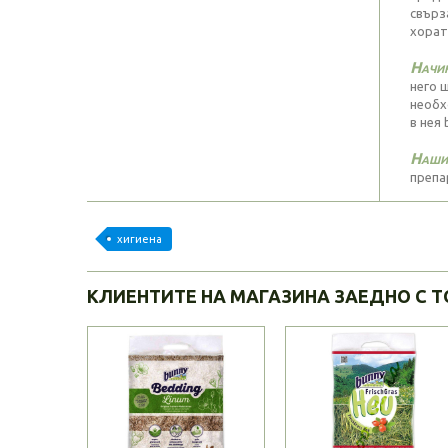
свърз
хорат
Начин
него 
необх
в нея
Нашия
препар
хигиена
КЛИЕНТИТЕ НА МАГАЗИНА ЗАЕДНО С Т