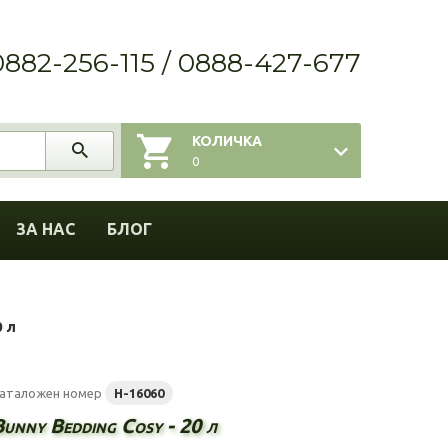
0882-256-115 / 0888-427-677
КОЛИЧКА
0
ЗА НАС
БЛОГ
0 л
аталожен номер
H-16060
Bunny Bedding Cosy - 20 л