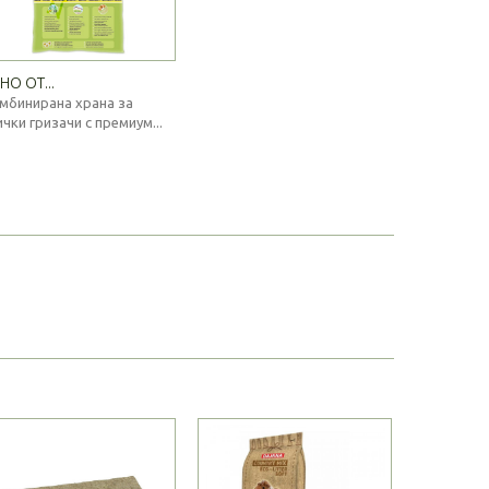
НО ОТ...
мбинирана храна за
ички гризачи с премиум...