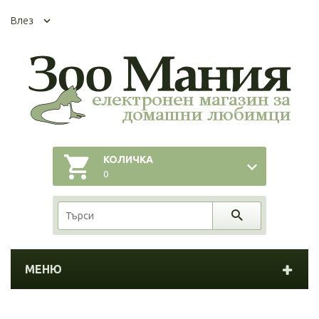
Влез
КОЛИЧКА
0
МЕНЮ