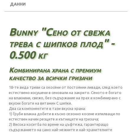
ДАННИ
Bunny "Сено от свежа
трева с шипков плод" -
0.500 кг
Комбинирана храна с премиум
качество за всички гризачи
18-те вида треви са окосени от постоянни ливади, след което
естествено изсушени в сеновали на закрито. Сеното е богато
на влакнини, свежо, без съдържание на прах и комбинирано с
вкусни богати на витамин С шипки.
Два са компонентите в тази вкусна храна:
1) Груби влакна добити в късно сезонно косене изпилващи по
естествен начин резците и кътниците на гризача;
2) Висока коситба по време на цъфтежа, гарантиращо
съдържанието на само най-нежните и най-хранителните