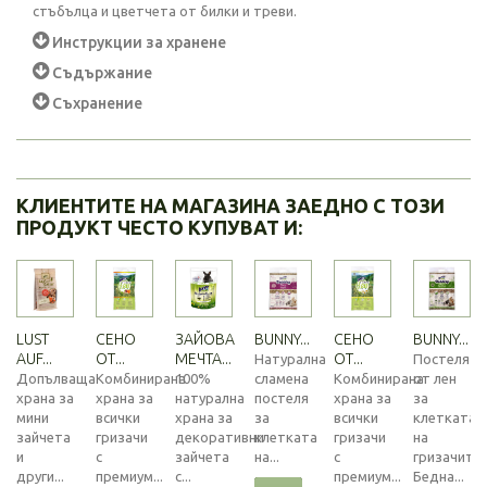
стъбълца и цветчета от билки и треви.
Инструкции за хранене
Съдържание
Съхранение
КЛИЕНТИТЕ НА МАГАЗИНА ЗАЕДНО С ТОЗИ
ПРОДУКТ ЧЕСТО КУПУВАТ И:
LUST
СЕНО
ЗАЙОВА
BUNNY...
СЕНО
BUNNY...
AUF...
ОТ...
МЕЧТА...
ОТ...
Натурална
Постеля
Допълваща
Комбинирана
100%
сламена
Комбинирана
от лен
храна за
храна за
натурална
постеля
храна за
за
мини
всички
храна за
за
всички
клетката
зайчета
гризачи
декоративни
клетката
гризачи
на
и
с
зайчета
на...
с
гризачите.
други...
премиум...
с...
премиум...
Бедна...