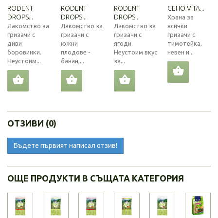
RODENT
RODENT
RODENT
СЕНО VITA...
DROPS...
DROPS...
DROPS...
Храна за
Лакомство за
Лакомство за
Лакомство за
всички
гризачи с
гризачи с
гризачи с
гризачи с
диви
южни
ягоди.
тимотейка,
боровинки.
плодове -
Неустоим вкус
невен и...
Неустоим...
банан,...
за...
ОТЗИВИ (0)
Бъдете първият написал отзив!
ОЩЕ ПРОДУКТИ В СЪЩАТА КАТЕГОРИЯ