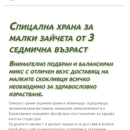
Спицална храна за
малки зайчета от 3
седмична възраст
Внимателно подбран и балансиран
микс с отличен вкус доставящ на
малките скокливци всичко
необходимо за здравословно
израстване.
Смеска с ценни зърнени храни и зеленчуци, съдържаща
жизненоважни витамини, минерали, микроелементи и
балансирано калциево-фосфорно съотношение за здрава
костна структура.
За дългите свежест и аромат храната се доставя в Aroma-
Fresh-Bag с цип за многократно отваряне и затваряне.