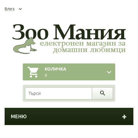
Влез
КОЛИЧКА
0
МЕНЮ