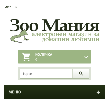
Влез
КОЛИЧКА
0
МЕНЮ