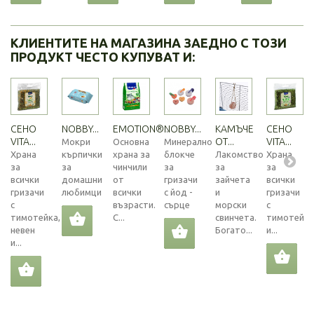
КЛИЕНТИТЕ НА МАГАЗИНА ЗАЕДНО С ТОЗИ
ПРОДУКТ ЧЕСТО КУПУВАТ И:
СЕНО
NOBBY...
EMOTION®...
NOBBY...
КАМЪЧЕ
СЕНО
VITA...
ОТ...
VITA...
Мокри
Основна
Минерално
Храна
кърпички
храна за
блокче
Лакомство
Храна
за
за
чинчили
за
за
за
всички
домашни
от
гризачи
зайчета
всички
гризачи
любимци
всички
с йод -
и
гризачи
с
възрасти.
сърце
морски
с
тимотейка,
С...
свинчета.
тимотейка
невен
Богато...
и...
и...