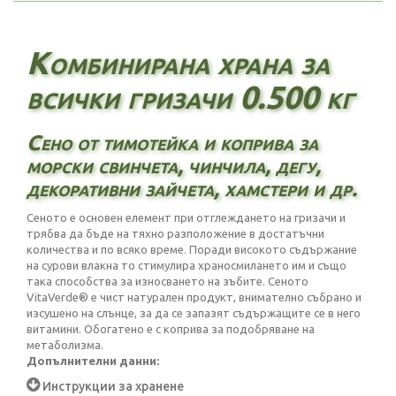
Комбинирана храна за
всички гризачи 0.500 кг
Сено от тимотейка и коприва за
морски свинчета, чинчила, дегу,
декоративни зайчета, хамстери и др.
Сеното е основен елемент при отглеждането на гризачи и
трябва да бъде на тяхно разположение в достатъчни
количества и по всяко време. Поради високото съдържание
на сурови влакна то стимулира храносмилането им и също
така способства за износването на зъбите. Сеното
VitaVerde® е чист натурален продукт, внимателно събрано и
изсушено на слънце, за да се запазят съдържащите се в него
витамини. Обогатено е с коприва за подобряване на
метаболизма.
Допълнителни данни:
Инструкции за хранене