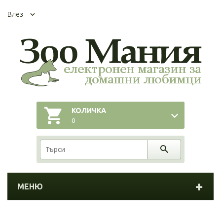
Влез
КОЛИЧКА
0
МЕНЮ