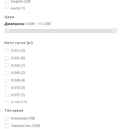
Isegrim
(20)
Kerbl
(1)
Natua
(7)
Цена
Natural Greatnes
(8)
Диапазон:
0.00€ - 112.00€
Nobby
(17)
Nuevo
(11)
Нето тегло (кг)
Optima Nova
(5)
0.012
(3)
Pet Interest
(15)
0.025
(6)
Riverwood
(41)
0.036
(1)
Sanal
(7)
0.040
(2)
Schesir
(31)
0.048
(4)
Stuzzy
(5)
0.070
(3)
Visan
(4)
0.075
(1)
Vitakraft
(23)
0.100
(21)
0.113
(1)
Тип храна
0.120
(3)
Консерва
(38)
0.150
(40)
Лакомство
(100)