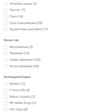
0.170
(1)
Лечебна храна
(2)
0.185
(1)
Пастет
(7)
0.200
(4)
Пауч
(16)
0.235
(1)
Суха гранулирана
(50)
0.240
(1)
Хранителна добавка
(11)
0.250
(1)
Качество
0.270
(1)
Икономична
(3)
0.285
(7)
Премиум
(15)
0.300
(4)
Супер премиум
(105)
0.350
(1)
Ултра премиум
(93)
0.390
(1)
0.400
(21)
Колекция/Серия
0.410
(6)
Banters
(1)
0.800
(15)
F-Pure Life
(4)
1.00
(1)
Natua Country
(7)
2.00
(13)
NP White Dogs
(1)
2.500
(2)
ON Tasty
(4)
3.00
(7)