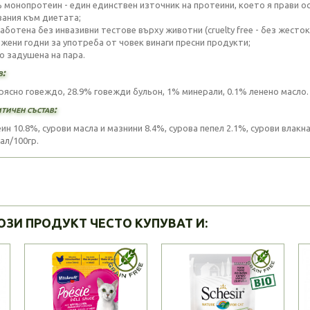
% монопротеин - един единствен източник на протеини, което я прави о
вания към диетата;
аботена без инвазивни тестове върху животни (cruelty free - без жесток
ложени годни за употреба от човек винаги пресни продукти;
но задушена на пара.
в:
рясно говеждо, 28.9% говежди бульон, 1% минерали, 0.1% ленено масло.
тичен състав:
н 10.8%, сурови масла и мазнини 8.4%, сурова пепел 2.1%, сурови влакна 
ал/100гр.
ОЗИ ПРОДУКТ ЧЕСТО КУПУВАТ И: