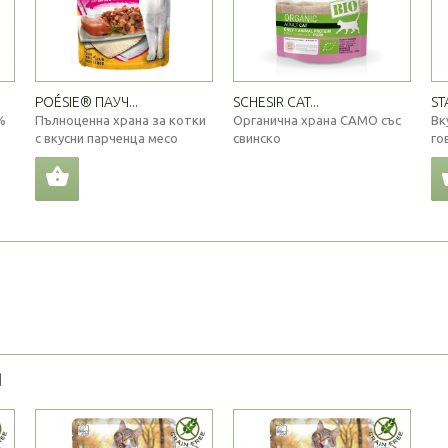
POÉSIE® ПАУЧ...
SCHESIR CAT...
ST
%
Пълноценна храна за котки
Органична храна САМО със
Вк
с вкусни парченца месо
свинско
го
Я