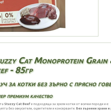
uzzy Cat Monoprotein Grain 
ef - 85гр
уч за котки без зърно с прясно го
ер премиум качество
ата
Stuzzy Cat Beef
е подходяща за зрели котки от всички породи и е:
ецепта без овкусители, оцветители и консерванти.
Без зърнени храни и