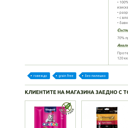
• 100
изиск
• разр
• с в
• бав
Съста
70% п
Анали
Протеи
120 кк
говеждо
grain free
без пилешко
КЛИЕНТИТЕ НА МАГАЗИНА ЗАЕДНО С Т