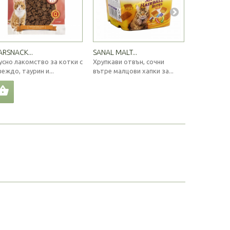
ARSNACK...
SANAL MALT...
CARNY® CAT
усно лакомство за котки с
Хрупкави отвън, сочни
Котешка ко
веждо, таурин и...
вътре малцови хапки за...
говеждо