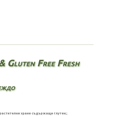
& Gluten Free Fresh
веждо
 растителни храни съдържащи глутен;
;