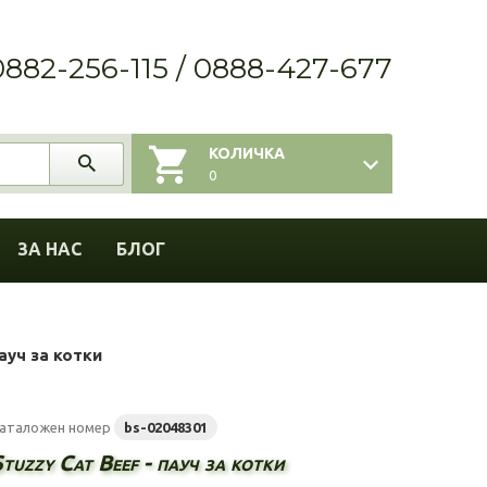
0882-256-115 / 0888-427-677
КОЛИЧКА
0
ЗА НАС
БЛОГ
пауч за котки
аталожен номер
bs-02048301
tuzzy Cat Beef - пауч за котки