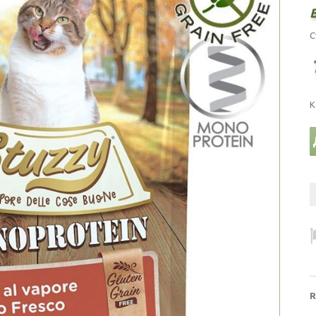
С
К
R