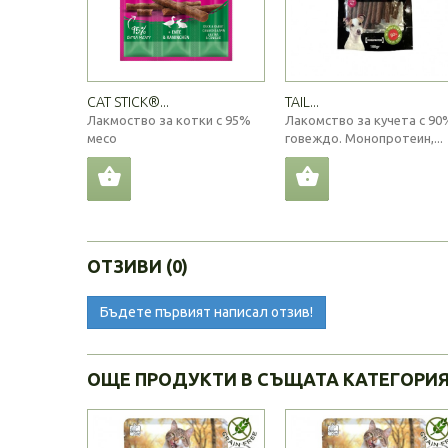
CAT STICK®...
TAIL...
Лакмоство за котки с 95%
Лакомство за кучета с 90
месо
говеждо. Монопротеин,...
ОТЗИВИ (0)
Бъдете първият написал отзив!
ОЩЕ ПРОДУКТИ В СЪЩАТА КАТЕГОРИ