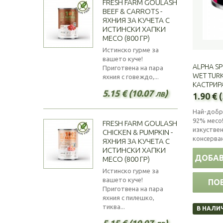
FRESH FARM GOULASH
BEEF & CARROTS -
ЯХНИЯ ЗА КУЧЕТА С
ИСТИНСКИ ХАПКИ
МЕСО (800 ГР)
Истинско гурме за
вашето куче!
ALPHA SP
Приготвена на пара
WET TURK
яхния с говеждо,...
КАСТРИРА
5.15 € (10.07 лв)
1.90 € 
Най-добр
92% месо!
FRESH FARM GOULASH
изкуствен
CHICKEN & PUMPKIN -
консерва
ЯХНИЯ ЗА КУЧЕТА С
ИСТИНСКИ ХАПКИ
ДОБАВ
МЕСО (800 ГР)
Истинско гурме за
вашето куче!
ПО
Приготвена на пара
яхния с пилешко,
тиква...
В НАЛИ
5.15 € (10.07 лв)