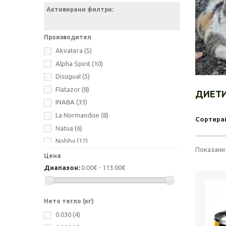
Активирани филтри:
Производител
Akvatera
(5)
Alpha Spirit
(10)
Disugual
(5)
Flatazor
(8)
ДИЕТИ
INABA
(33)
La Normandise
(8)
Сортира
Natua
(6)
Nobby
(12)
Показани 
Nuevo
(9)
Цена
Optima Nova
(7)
Диапазон:
0.00€ - 113.00€
Quattro
(1)
Riverwood
(7)
Нето тегло (кг)
Sam's Field
(1)
0.030
(4)
Sanal
(5)