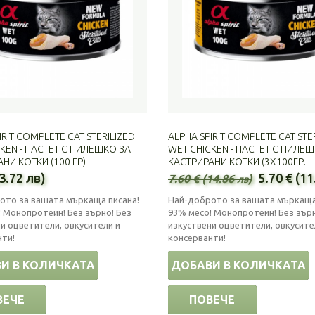
IRIT COMPLETE CAT STERILIZED
ALPHA SPIRIT COMPLETE CAT STE
KEN - ПАСТЕТ С ПИЛЕШКО ЗА
WET CHICKEN - ПАСТЕТ С ПИЛЕ
НИ КОТКИ (100 ГР)
КАСТРИРАНИ КОТКИ (3Х100ГР...
(3.72 лв)
5.70 € (11
7.60 € (14.86 лв)
ото за вашата мъркаща писана!
Най-доброто за вашата мъркаща
 Монопротеин! Без зърно! Без
93% месо! Монопротеин! Без зърн
и оцветители, овкусители и
изкуствени оцветители, овкусите
нти!
консерванти!
И В КОЛИЧКАТА
ДОБАВИ В КОЛИЧКАТА
ВЕЧЕ
ПОВЕЧЕ