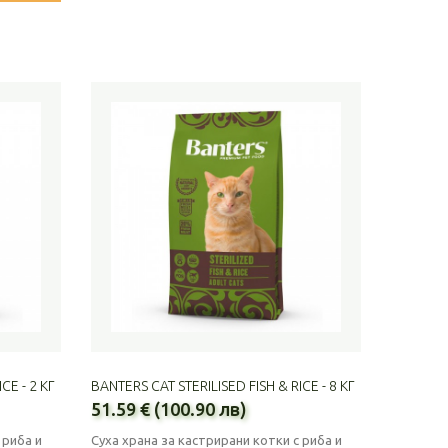
CE - 2 КГ
BANTERS CAT STERILISED FISH & RICE - 8 КГ
51.59 € (100.90 лв)
 риба и
Суха храна за кастрирани котки с риба и