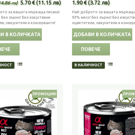
5.70 € (11.15 лв)
1.90 € (3.72 лв)
14.86 лв)
ото за вашата мъркаща писана!
Най-доброто за вашата мъркаща
 Без зърно! Без изкуствени
93% месо! Без зърно! Без изкуств
и, овкусители и консерванти!
оцветители, овкусители и консер
И В КОЛИЧКАТА
ДОБАВИ В КОЛИЧКАТА
ВЕЧЕ
ПОВЕЧЕ
ЧНОСТ
В НАЛИЧНОСТ
ПРОМОЦИЯ!
ПРОМ