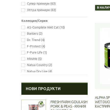
Супер премиум
(63)
1.02
(4)
В НАЛИ
Ултра премиум
(63)
1.200
(1)
1.500
(4)
Колекция/Серия
1.520
(4)
AS-Complete Wet Cat
(10)
2.00
(16)
Banters
(2)
7.00
(2)
Dr. Trend
(4)
8.00
(5)
F-Protect
(4)
10.00
(3)
F-Pure Life
(1)
12.00
(1)
MiniMe
(5)
Natua Country
(2)
Natua Dry Line
(4)
OptimaNovaCat
(8)
Plaisir Chef Cat
(8)
НОВИ ПРОДУКТИ
Pro-Nutrition
(2)
StarSnack
(8)
ALPHA SP
FRESH FARM GOULASH
WET DUCK
PORK & PEAS - ЯХНИЯ
КАСТРИРА