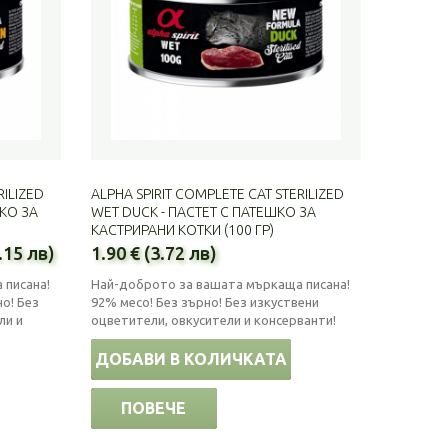
RILIZED
ALPHA SPIRIT COMPLETE CAT STERILIZED
ШКО ЗА
WET DUCK - ПАСТЕТ С ПАТЕШКО ЗА
КАСТРИРАНИ КОТКИ (100 ГР)
.15 лв)
1.90 € (3.72 лв)
 писана!
Най-доброто за вашата мъркаща писана!
о! Без
92% месо! Без зърно! Без изкуствени
ли и
оцветители, овкусители и консерванти!
ДОБАВИ В КОЛИЧКАТА
ПОВЕЧЕ