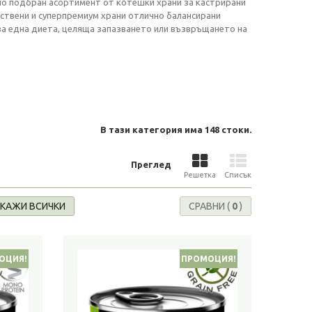
о подбран асортимент от котешки храни за кастрирани
ствени и суперпремиум храни отлично балансирани
а една диета, целяща запазването или възвръщането на
В тази категория има 148 стоки.
Преглед
Решетка
Списък
КАЖИ ВСИЧКИ
СРАВНИ (
0
)
ОЦИЯ!
ПРОМОЦИЯ!