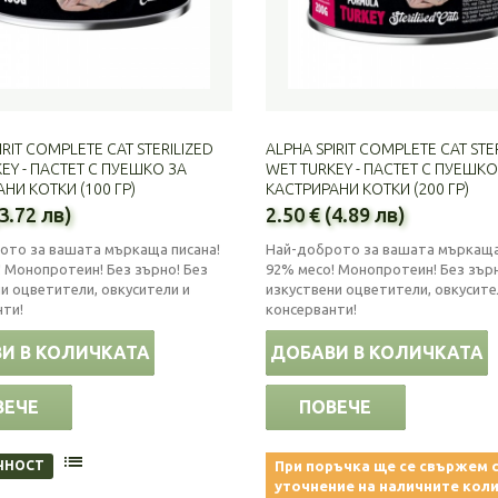
IRIT COMPLETE CAT STERILIZED
ALPHA SPIRIT COMPLETE CAT STE
EY - ПАСТЕТ С ПУЕШКО ЗА
WET TURKEY - ПАСТЕТ С ПУЕШКО
НИ КОТКИ (100 ГР)
КАСТРИРАНИ КОТКИ (200 ГР)
(3.72 лв)
2.50 € (4.89 лв)
ото за вашата мъркаща писана!
Най-доброто за вашата мъркаща
 Монопротеин! Без зърно! Без
92% месо! Монопротеин! Без зърн
и оцветители, овкусители и
изкуствени оцветители, овкусите
нти!
консерванти!
И В КОЛИЧКАТА
ДОБАВИ В КОЛИЧКАТА
ВЕЧЕ
ПОВЕЧЕ
ЧНОСТ
При поръчка ще се свържем с
уточнение на наличните коли