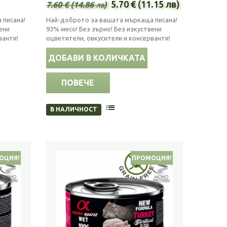
5.70 € (11.15 лв)
7.60 € (14.86 лв)
 писана!
Най-доброто за вашата мъркаща писана!
ени
93% месо! Без зърно! Без изкуствени
ванти!
оцветители, овкусители и консерванти!
ДОБАВИ В КОЛИЧКАТА
ПОВЕЧЕ
В НАЛИЧНОСТ
ОЦИЯ!
ПРОМОЦИЯ!