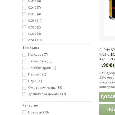
0.033
(4)
Schesir
(9)
0.040
(7)
Shelma
(7)
0.050
(4)
Stuzzy
(1)
0.056
(12)
Visan
(3)
0.060
(2)
Vitakraft
(7)
0.075
(4)
0.085
(16)
0.100
(4)
Тип храна
ALPHA SP
0.125
(4)
WET CHIC
Консерва
(7)
КАСТРИРА
0.150
(1)
Лакомство
(39)
1.90 € 
0.180
(1)
Лечебна храна
(5)
Най-добр
0.190
(4)
Пастет
(26)
93% месо!
0.200
(4)
Пауч
(28)
изкуствен
0.250
(1)
консерва
Суха гранулирана
(36)
0.300
(3)
Хранителна добавка
(7)
ДОБАВ
0.350
(2)
Качество
0.400
(15)
ПО
Премиум
(19)
0.800
(1)