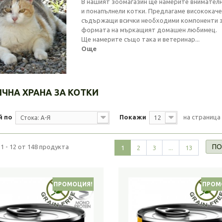
В нашият зоомагазин ще намерите внимателн
и понапълнели котки. Предлагаме висококаче
съдържащи всички необходими компоненти з
формата на мъркащият домашен любимец.
Ще намерите също така и ветеринар...
Още
ЧНА ХРАНА ЗА КОТКИ
й по
Покажи
на страница
Стока: А-Я
12
ПО
1 - 12 от 148 продукта
1
2
3
...
13
ПРОМОЦИЯ!
ПРОМ