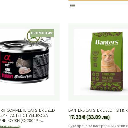
ПРОМОЦИЯ!
IRIT COMPLETE CAT STERILIZED
BANTERS CAT STERILISED FISH & RI
EY - ПАСТЕТ С ПУЕШКО ЗА
17.33 € (33.89 лв)
НИ КОТКИ (3Х200ГР +...
Суха храна за кастрирани котки с
(19.56 лв)