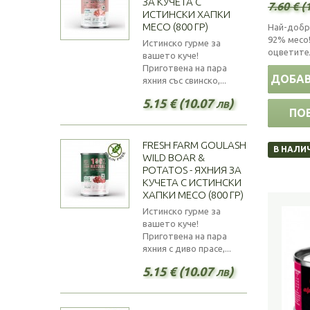
ЗА КУЧЕТА С
7.60 € (
ИСТИНСКИ ХАПКИ
МЕСО (800 ГР)
Най-добр
92% месо!
Истинско гурме за
оцветител
вашето куче!
Приготвена на пара
ДОБАВ
яхния със свинско,...
5.15 € (10.07 лв)
ПО
FRESH FARM GOULASH
В НАЛИ
WILD BOAR &
POTATOS - ЯХНИЯ ЗА
КУЧЕТА С ИСТИНСКИ
ХАПКИ МЕСО (800 ГР)
Истинско гурме за
вашето куче!
Приготвена на пара
яхния с диво прасе,...
5.15 € (10.07 лв)