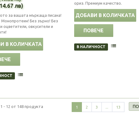
ориз. Премиум качество.
(14.67 лв)
ДОБАВИ В КОЛИЧКАТА
ото за вашата мъркаща писана!
 Монопротеин! Без зърно! Без
и оцветители, овкусители и
ПОВЕЧЕ
нти!
И В КОЛИЧКАТА
В НАЛИЧНОСТ
ВЕЧЕ
ЧНОСТ
ПО
1 - 12 от 148 продукта
1
2
3
...
13