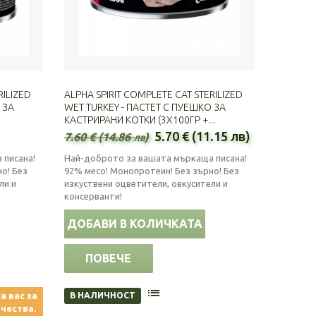
RILIZED
ALPHA SPIRIT COMPLETE CAT STERILIZED
 ЗА
WET TURKEY - ПАСТЕТ С ПУЕШКО ЗА
КАСТРИРАНИ КОТКИ (3Х100ГР +...
5.70 € (11.15 лв)
7.60 € (14.86 лв)
 писана!
Най-доброто за вашата мъркаща писана!
о! Без
92% месо! Монопротеин! Без зърно! Без
ли и
изкуствени оцветители, овкусители и
консерванти!
ДОБАВИ В КОЛИЧКАТА
ПОВЕЧЕ
а вас за
В НАЛИЧНОСТ
чества.