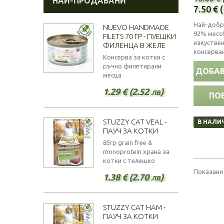
НАЙ-ПРОДАВАНИ
7.50 € 
Най-добр
NUEVO HANDMADE
92% месо!
FILETS 70 ГР - ПУЕШКИ
изкуствен
ФИЛЕНЦА В ЖЕЛЕ
консерва
Консерва за котки с
ръчно филетирани
ДОБАВ
месца
1.29 € (2.52 лв)
ПО
STUZZY CAT VEAL -
В НАЛИ
ПАУЧ ЗА КОТКИ
85гр grain free &
monoprotein храна за
котки с телешко
Показани 
1.38 € (2.70 лв)
STUZZY CAT HAM -
ПАУЧ ЗА КОТКИ