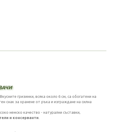
зачи
Вкусните гризинки, всяка около 6 см, са обогатени на
н снак за хранене от ръка и изграждане на силна
исоко немско качество - натурални съставки,
ители и консерванти
.