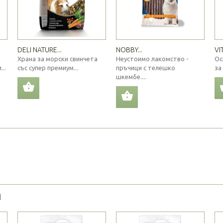
DELI NATURE...
NOBBY...
VI
Храна за морски свинчета
Неустоимо лакомство -
Ос
..
със супер премиум...
пръчици с телешко
за
шкембе....
Я