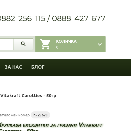
0882-256-115 / 0888-427-677
КОЛИЧКА
0
ЗА НАС
БЛОГ
itakraft Carotties - 50гр
аталожен номер
h-25673
Хрупкави бисквитки за гризачи Vitakraft
arotties - 50гр