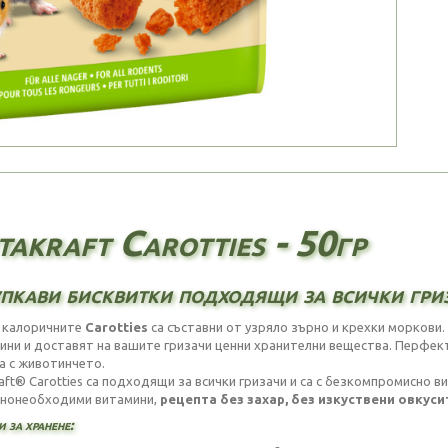
takraft Carotties - 50гр
пкави бисквитки подходящи за всички гри
 калоричните
Carotties
са съставни от узряло зърно и крехки моркови. 
ини и доставят на вашите гризачи ценни хранителни вещества. Перфекте
а с животинчето.
raft® Carotties са подходящи за всички гризачи и са с безкомпромисно в
нонеобходими витамини,
рецепта без захар, без изкуствени овкус
 за хранене: