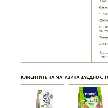
В зав
Съста
Зърнен
Добав
Витами
манган
Техно
С ест
Изобр
качес
КЛИЕНТИТЕ НА МАГАЗИНА ЗАЕДНО С Т