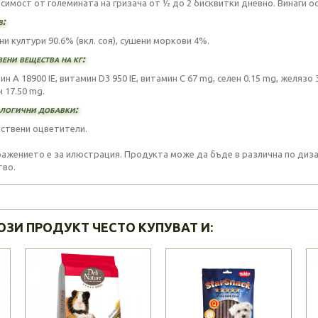
исимост от големината на гризача от ½ до 2 бисквитки дневно. Винаги 
в:
и култури 90.6% (вкл. соя), сушени моркови 4%.
ени вещества на кг:
н A 18900 IE, витамин D3 950 IE, витамин С 67 mg, селен 0.15 mg, желязо 
 17.50 mg.
логични добавки:
ествени оцветители.
ажението е за илюстрация. Продукта може да бъде в различна по дизай
тво.
ОЗИ ПРОДУКТ ЧЕСТО КУПУВАТ И: