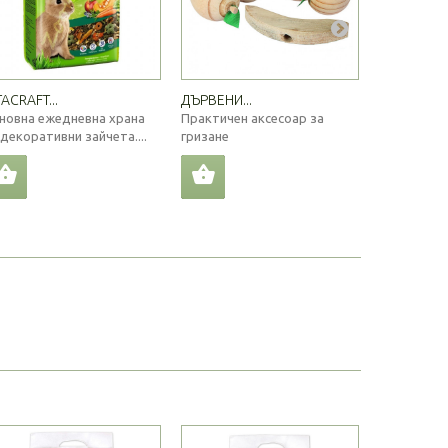
TACRAFT...
ДЪРВЕНИ...
КРЕКЕР С...
новна ежедневна храна
Практичен аксесоар за
Вкусен кре
 декоративни зайчета....
гризане
гризачи