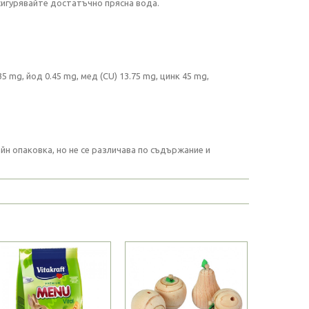
осигурявайте достатъчно прясна вода.
35 mg, йод 0.45 mg, мед (CU) 13.75 mg, цинк 45 mg,
н опаковка, но не се различава по съдържание и