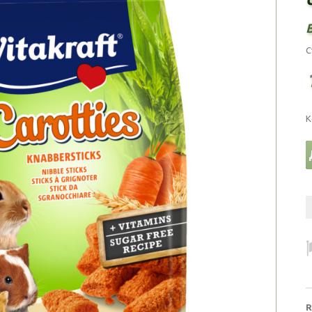
С
К
R