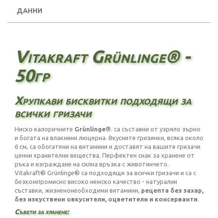
ДАННИ
Vitakraft Grünlinge® -
50гр
Хрупкави бисквитки подходящи за
всички гризачи
Ниско калоричните
Grünlinge®
. са съставни от узряло зърно
и богата на влакнини люцерна. Вкусните гризинки, всяка около
6 см, са обогатени на витамини и доставят на вашите гризачи
ценни хранителни вещества. Перфектен снак за хранене от
ръка и изграждане на силна връзка с животинчето.
Vitakraft® Grünlinge® са подходящи за всички гризачи и са с
безкомпромисно високо немско качество - натурални
съставки, жизненонеобходими витамини,
рецепта без захар,
без изкуствени овкусители, оцветители и консерванти
.
Съвети за хранене: