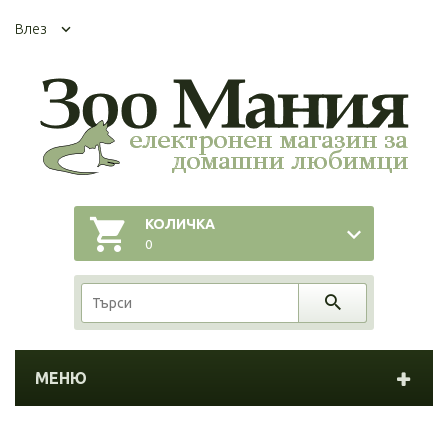
Влез
КОЛИЧКА
0
МЕНЮ