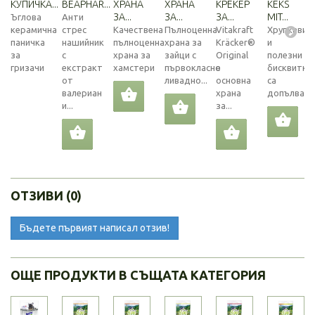
КУПИЧКА...
BEAPHAR...
ХРАНА
ХРАНА
КРЕКЕР
KEKS
ЗА...
ЗА...
ЗА...
MIT...
Ъглова
Анти
керамична
стрес
Качествена
Пълноценна
Vitakraft
Хрупкавит
паничка
нашийник
пълноценна
храна за
Kräcker®
и
за
с
храна за
зайци с
Original
полезни
гризачи
екстракт
хамстери
първокласно
е
бисквитки
от
ливадно...
основна
са
валериан
храна
допълваща.
и...
за...
ОТЗИВИ (0)
Бъдете първият написал отзив!
ОЩЕ ПРОДУКТИ В СЪЩАТА КАТЕГОРИЯ