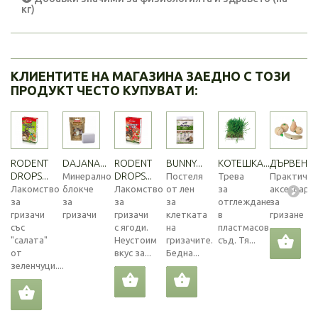
кг)
КЛИЕНТИТЕ НА МАГАЗИНА ЗАЕДНО С ТОЗИ
ПРОДУКТ ЧЕСТО КУПУВАТ И:
RODENT
DAJANA...
RODENT
BUNNY...
КОТЕШКА...
ДЪРВЕНИ..
DROPS...
DROPS...
Минерално
Постеля
Трева
Практичен
Лакомство
блокче
Лакомство
от лен
за
аксесоар
за
за
за
за
отглеждане
за
гризачи
гризачи
гризачи
клетката
в
гризане
със
с ягоди.
на
пластмасов
"салата"
Неустоим
гризачите.
съд. Тя...
от
вкус за...
Бедна...
зеленчуци....