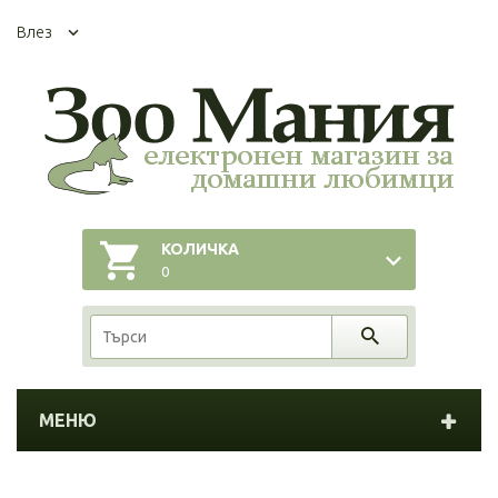
Влез
КОЛИЧКА
0
МЕНЮ