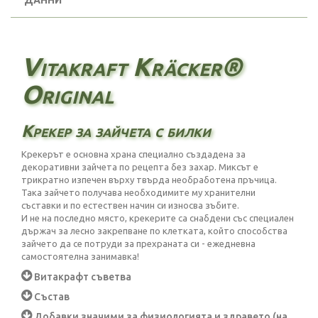
ДАННИ
Vitakraft Kräcker®
Original
Крекер за зайчета с билки
Крекерът е основна храна специално създадена за
декоративни зайчета по рецепта без захар. Миксът е
трикратно изпечен върху твърда необработена пръчица.
Така зайчето получава необходимите му хранителни
съставки и по естествен начин си износва зъбите.
И не на последно място, крекерите са снабдени със специален
държач за лесно закрепване по клетката, който способства
зайчето да се потруди за прехраната си - ежедневна
самостоятелна занимавка!
Витакрафт съветва
Състав
Добавки значими за физиологията и здравето (на