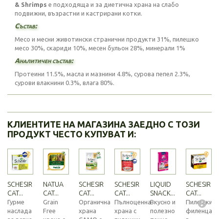
& Shrimps
е подходяща и за диетична храна на слабо
подвижни, възрастни и кастрирани котки.
Състав:
Месо и месни животински странични продукти 31%, пилешко
месо 30%, скариди 10%, месен бульон 28%, минерали 1%
Аналитичен състав:
Протеини 11.5%, масла и мазнини 4.8%, сурова пепел 2.3%,
сурови влакнини 0.3%, влага 80%.
КЛИЕНТИТЕ НА МАГАЗИНА ЗАЕДНО С ТОЗИ
ПРОДУКТ ЧЕСТО КУПУВАТ И:
SCHESIR
NATUA
SCHESIR
SCHESIR
LIQUID
SCHESIR
CAT...
CAT...
CAT...
CAT...
SNACK...
CAT...
Гурме
Grain
Органична
Пълноценна
Вкусно и
Пилешки
наслада
Free
храна
храна с
полезно
филенца