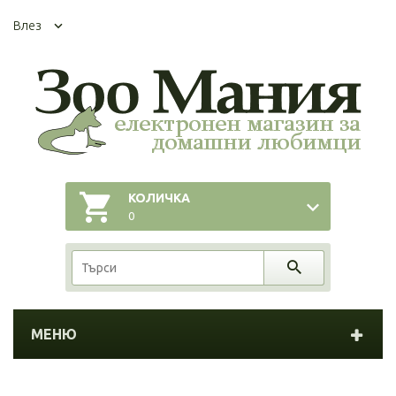
Влез
КОЛИЧКА
0
МЕНЮ