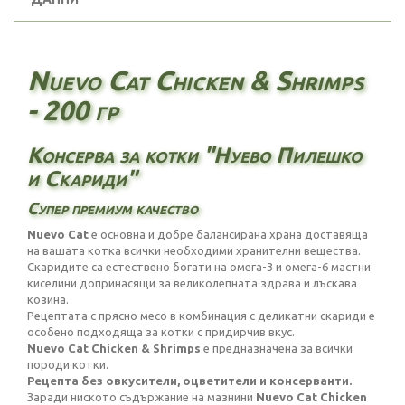
Nuevo Cat Chicken & Shrimps
- 200 гр
Консерва за котки "Нуево Пилешко
и Скариди"
Супер премиум качество
Nuevo Cat
е основна и добре балансирана храна доставяща
на вашата котка всички необходими хранителни вещества.
Скаридите са естествено богати на омега-3 и омега-6 мастни
киселини допринасящи за великолепната здрава и лъскава
козина.
Рецептата с прясно месо в комбинация с деликатни скариди е
особено подходяща за котки с придирчив вкус.
Nuevo Cat Chicken & Shrimps
е предназначена за всички
породи котки.
Рецепта без овкусители, оцветители и консерванти.
Заради ниското съдържание на мазнини
Nuevo Cat Chicken