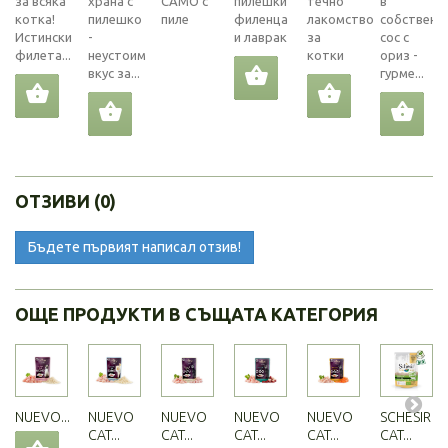
за всяка
храна с
САМО с
пилешки
течно
в
котка!
пилешко
пиле
филенца
лакомство
собствен
Истински
-
и лаврак
за
сос с
филета...
неустоим
котки
ориз -
вкус за...
гурме...
ОТЗИВИ (0)
Бъдете първият написал отзив!
ОЩЕ ПРОДУКТИ В СЪЩАТА КАТЕГОРИЯ
NUEVO...
NUEVO
NUEVO
NUEVO
NUEVO
SCHESIR
CAT...
CAT...
CAT...
CAT...
CAT...