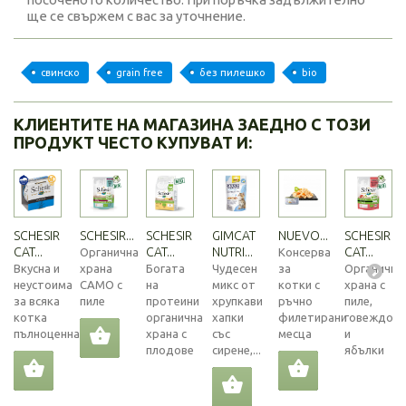
ще се свържем с вас за уточнение.
свинско
grain free
без пилешко
bio
КЛИЕНТИТЕ НА МАГАЗИНА ЗАЕДНО С ТОЗИ
ПРОДУКТ ЧЕСТО КУПУВАТ И:
SCHESIR
SCHESIR...
SCHESIR
GIMCAT
NUEVO...
SCHESIR
CAT...
CAT...
NUTRI...
CAT...
Органична
Консерва
Вкусна и
храна
Богата
Чудесен
за
Органична
неустоима
САМО с
на
микс от
котки с
храна с
за всяка
пиле
протеини
хрупкави
ръчно
пиле,
котка
органична
хапки
филетирани
говеждо
пълноценна...
храна с
със
месца
и
плодове
сирене,...
ябълки