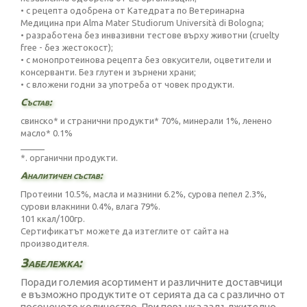
• с рецепта одобрена от Катедрата по Ветеринарна
Медицина при Alma Mater Studiorum Università di Bologna;
• разработена без инвазивни тестове върху животни (cruelty
free - без жестокост);
• с монопротеинова рецепта без овкусители, оцветители и
консерванти. Без глутен и зърнени храни;
• с вложени годни за употреба от човек продукти.
Състав:
свинско* и странични продукти* 70%, минерали 1%, ленено
масло* 0.1%
_____
*. органични продукти.
Аналитичен състав:
Протеини 10.5%, масла и мазнини 6.2%, сурова пепел 2.3%,
сурови влакнини 0.4%, влага 79%.
101 ккал/100гр.
Сертификатът можете да изтеглите от
сайта на
производителя
.
Забележка:
Поради големия асортимент и различните доставчици
е възможно продуктите от серията да са с различно от
посоченото количество. При поръчка задължително