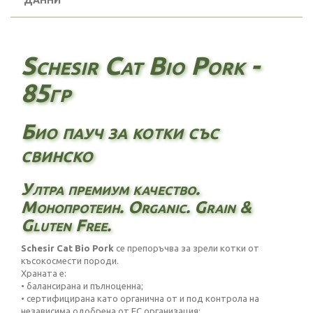
ДАННИ
Schesir Cat Bio Pork -
85гр
Био пауч за котки със
свинско
Ултра премиум качество.
Монопротеин. Organic. Grain &
Gluten Free.
Schesir Cat Bio Pork
се препоръчва за зрели котки от
късокосмести породи.
Храната е:
• балансирана и пълноценна;
• сертифицирана като органична от и под контрола на
независима одобрена от ЕС организация;