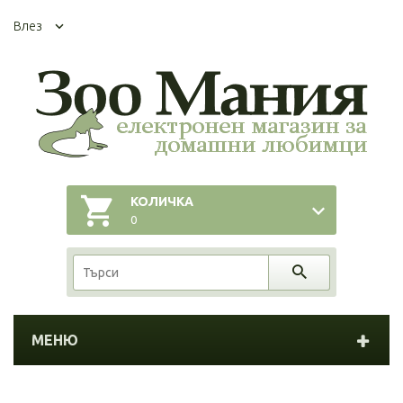
Влез
КОЛИЧКА
0
МЕНЮ