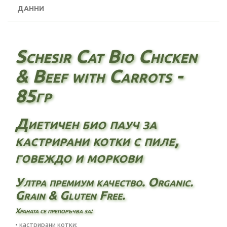
ДАННИ
Schesir Cat Bio Chicken
& Beef with Carrots -
85гр
Диетичен био пауч за
кастрирани котки с пиле,
говеждо и моркови
Ултра премиум качество. Organic.
Grain & Gluten Free.
Храната се препоръчва за:
• кастрирани котки;