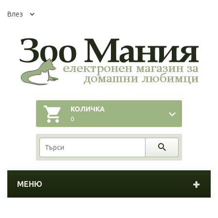
Влез
КОЛИЧКА
0
МЕНЮ