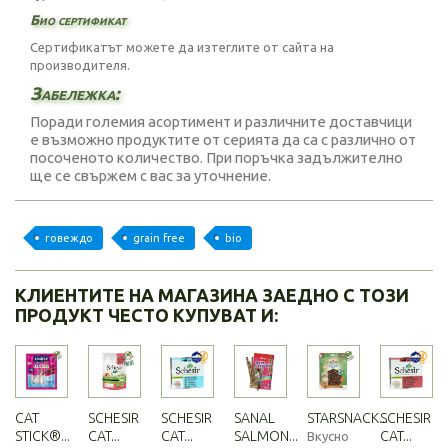
Био сертификат
Сертификатът можете да изтеглите от
сайта на
производителя
.
Забележка:
Поради големия асортимент и различните доставчици
е възможно продуктите от серията да са с различно от
посоченото количество. При поръчка задължително
ще се свържем с вас за уточнение.
говеждо
grain free
bio
КЛИЕНТИТЕ НА МАГАЗИНА ЗАЕДНО С ТОЗИ
ПРОДУКТ ЧЕСТО КУПУВАТ И:
CAT
SCHESIR
SCHESIR
SANAL
STARSNACK...
SCHESIR
STICK®...
CAT...
CAT...
SALMON...
CAT...
Вкусно