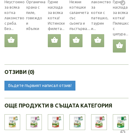
Неустоимо
Органична
Гурме
Нежни
лакомство
Гурме
за всяка
храна с
наслада
котешки
за
наслада
котка
пиле,
за всяка
саламчета
котки с
за всяка
лакомство
говеждо
котка!
със
патешко,
котка!
с риба.
и
Истински
сьомга и
таурин
Пилешко
Без...
ябълки
филета...
пъстърва....
и...
с
ципура...
ОТЗИВИ (0)
Бъдете първият написал отзив!
ОЩЕ ПРОДУКТИ В СЪЩАТА КАТЕГОРИЯ