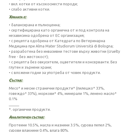
• вкл. котки от късокосмести породи;
• слабо активни котки.
Храната е:
• балансирана и пълноценна;
• сертифицирана като органична от и под контрола на
независима одобрена от ЕС организация;
• с рецепта одобрена от Катедрата по Ветеринарна
Медицина при Alma Mater Studiorum Università di Bologna;
• разработена без инвазивни тестове върху животни (cruelty
free - без жестокост);
• с рецепта без овкусители, оцветители и консерванти. Без
глутен и зърнени храни;
• с вложени годни за употреба от човек продукти.
Състав:
Месо* и месни странични продукти* (пилешко* 33%,
говеждо* 33%), моркови* 4%, минерали 1%, ленено масло*
0.1%
_____
*. органични продукти.
Аналитичен състав:
Протеини 10.5%, масла и мазнини 3.5%, сурова пепел 2%,
сурови влакнини 0.4%, влага 80%.