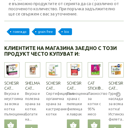
е възможно продуктите от серията да са с различно от
посоченото количество. При поръчка задължително
ще се свържем с вас за уточнение.
говеждо
grain free
bio
КЛИЕНТИТЕ НА МАГАЗИНА ЗАЕДНО С ТОЗИ
ПРОДУКТ ЧЕСТО КУПУВАТ И:
SCHESIR
SHELMA
SCHESIR
SCHESIR
CAT
SCHESIR
CAT...
CAT...
CAT...
CAT...
STICK®...
CAT...
Вкусна и
Вкусна и
Сертифицирана
Пълноценна
Лакмоство
Гурме
неустоима
полезна
органична
храна с
за
наслада
за всяка
храна за
храна за
пилешки
котки с
за всяка
котка
котки.
кастрирани
филенца
95%
котка!
пълноценна...
Богати
котки
и лаврак
месо
Истински
на...
филета...