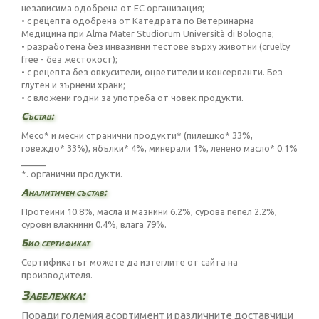
независима одобрена от ЕС организация;
• с рецепта одобрена от Катедрата по Ветеринарна
Медицина при Alma Mater Studiorum Università di Bologna;
• разработена без инвазивни тестове върху животни (cruelty
free - без жестокост);
• с рецепта без овкусители, оцветители и консерванти. Без
глутен и зърнени храни;
• с вложени годни за употреба от човек продукти.
Състав:
Месо* и месни странични продукти* (пилешко* 33%,
говеждо* 33%), ябълки* 4%, минерали 1%, ленено масло* 0.1%
_____
*. органични продукти.
Аналитичен състав:
Протеини 10.8%, масла и мазнини 6.2%, сурова пепел 2.2%,
сурови влакнини 0.4%, влага 79%.
Био сертификат
Сертификатът можете да изтеглите от
сайта на
производителя
.
Забележка:
Поради големия асортимент и различните доставчици