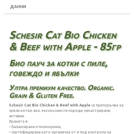
ДАННИ
Schesir Cat Bio Chicken
& Beef with Apple - 85гр
Био пауч за котки с пиле,
говеждо и ябълки
Ултра премиум качество. Organic.
Grain & Gluten Free.
Schesir Cat Bio Chicken & Beef with Apple
се препоръчва за:
зрели котки; вкл. късокосмести породи; некастрирани;
активни.
Храната е:
• балансирана и пълноценна;
• сертифицирана като органична от и под контрола на