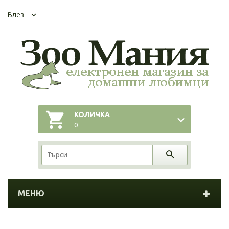
Влез
КОЛИЧКА
0
МЕНЮ