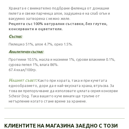
Храната е с внимателно подбрани филенца от домашни
пилета и свежи парченца алое, задушена е на слаб огън и
вакуумно затворена с нежно желе.
Рецепта със 100% натурални съставки, без глутен,
консерванти и оцветители.
Състав:
Пилешко 51%, алое 4.7%, ориз 1.5%.
Аналитичен състав:
Протеини 10.5%, масла и мазнини 1%, сурови влакнини 0.1%,
сурова пепел 1%, влага 86%.
67.4 ккал/100гр.
Нашият съвет:
Както при хората, така и при кучетата
еднообразието, дори да е най-вкусната храна, втръсва. За
това ви препоръчваме да използвате цялата серия консерви
Schesir Dog. Така вашето куче винаги ще тръпне от
нетърпение когато стане време за хранене.
КЛИЕНТИТЕ НА МАГАЗИНА ЗАЕДНО С ТОЗИ