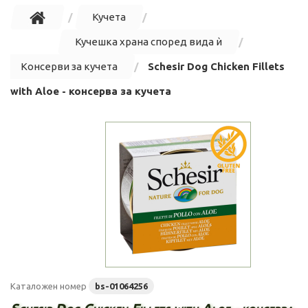
Кучета
Кучешка храна според вида ѝ
Консерви за кучета
Schesir Dog Chicken Fillets
with Aloe - консерва за кучета
Каталожен номер
bs-01064256