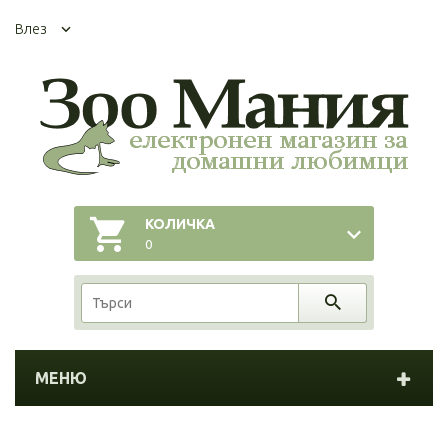
Влез
КОЛИЧКА
0
МЕНЮ