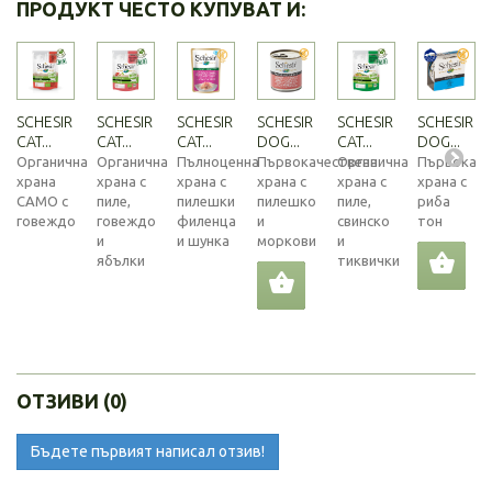
ПРОДУКТ ЧЕСТО КУПУВАТ И:
SCHESIR
SCHESIR
SCHESIR
SCHESIR
SCHESIR
SCHESIR
CAT...
CAT...
CAT...
DOG...
CAT...
DOG...
Органична
Органична
Пълноценна
Първокачествена
Органична
Първокаче
храна
храна с
храна с
храна с
храна с
храна с
САМО с
пиле,
пилешки
пилешко
пиле,
риба
говеждо
говеждо
филенца
и
свинско
тон
и
и шунка
моркови
и
ябълки
тиквички
ОТЗИВИ (0)
Бъдете първият написал отзив!