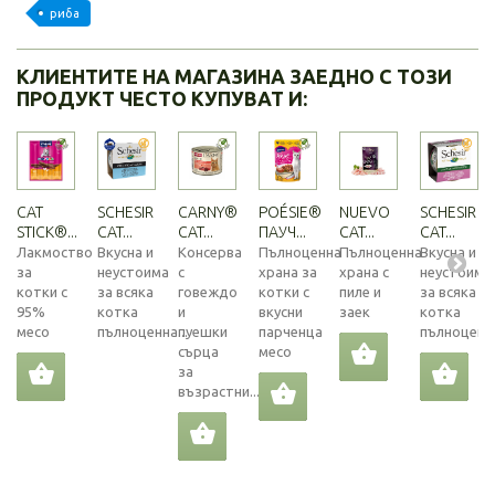
риба
КЛИЕНТИТЕ НА МАГАЗИНА ЗАЕДНО С ТОЗИ
ПРОДУКТ ЧЕСТО КУПУВАТ И:
CAT
SCHESIR
CARNY®
POÉSIE®
NUEVO
SCHESIR
STICK®...
CAT...
CAT...
ПАУЧ...
CAT...
CAT...
Лакмоство
Вкусна и
Консерва
Пълноценна
Пълноценна
Вкусна и
за
неустоима
с
храна за
храна с
неустоима
котки с
за всяка
говеждо
котки с
пиле и
за всяка
95%
котка
и
вкусни
заек
котка
месо
пълноценна...
пуешки
парченца
пълноценна
сърца
месо
за
възрастни...