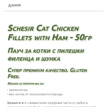
ДАННИ
Schesir Cat Chicken
Fillets with Ham - 50гр
Пауч за котки с пилешки
филенца и шунка
Супер премиум качество. Gluten
Free.
Храната се препоръчва за:
• зрели котки;
• вкл. котки от късокосмести породи.
Храната е:
е с внимателно подбрани части от рибата,