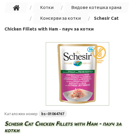
Котки
Видове котешка храна
Консерви за котки
Schesir Cat
Chicken Fillets with Ham - пауч за котки
Каталожен номер
bs-01064767
Schesir Cat Chicken Fillets with Ham - пауч за
котки