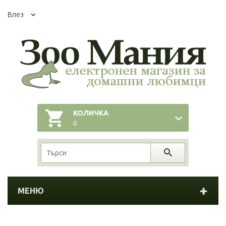
Влез
КОЛИЧКА
0
МЕНЮ