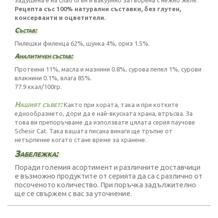
задушена е на слаб огън и вакуумно затворена с нежно желе.
Рецепта със 100% натурални съставки, без глутен,
консерванти и оцветители.
Състав:
Пилешки филенца 62%, шунка 4%, ориз 1.5%.
Аналитичен състав:
Протеини 11%, масла и мазнини 0.8%, сурова пепел 1%, сурови
влакнини 0.1%, влага 85%.
77.9 ккал/100гр.
Нашият съвет:
Както при хората, така и при котките
еднообразието, дори да е най-вкусната храна, втръсва. За
това ви препоръчваме да използвате цялата серия паучове
Schesir Cat. Така вашата писана винаги ще тръпне от
нетърпение когато стане време за хранене.
Забележка:
Поради големия асортимент и различните доставчици
е възможно продуктите от серията да са с различно от
посоченото количество. При поръчка задължително
ще се свържем с вас за уточнение.