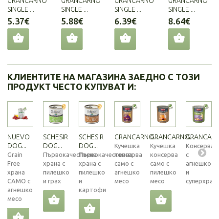
GRANCARNO
GRANCARNO
GRANCARNO
GRANCARNO
SINGLE ...
SINGLE ...
SINGLE ...
SINGLE ...
5.37€
5.88€
6.39€
8.64€
КЛИЕНТИТЕ НА МАГАЗИНА ЗАЕДНО С ТОЗИ
ПРОДУКТ ЧЕСТО КУПУВАТ И:
NUEVO
SCHESIR
SCHESIR
GRANCARNO...
GRANCARNO...
GRANCARNO
DOG...
DOG...
DOG...
Кучешка
Кучешка
Консерва
Grain
Първокачествена
Първокачествена
консерва
консерва
с
Free
храна с
храна с
само с
само с
агнешко
храна
пилешко
пилешко
агнешко
пилешко
и
САМО с
и грах
и
месо
месо
суперхран
агнешко
картофи
месо