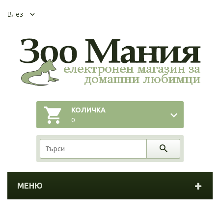
Влез
КОЛИЧКА
0
МЕНЮ