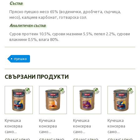
Състав
Прясно пуешко месо 65% (воденички, дробчета, сърчица,
месо), калциев карбонат, готварска сол.
Аналитичен състав
Суров протеин 10.5%, сурови мазнини 5.5%, пепел 2.2%, сурови
влакнини 0.5%, влага 80%.
пуешко
СВЪРЗАНИ ПРОДУКТИ
Кучешка
Кучешка
Кучешка
Кучешка
консерва
консерва
консерва
консерва
само...
само...
само...
само...