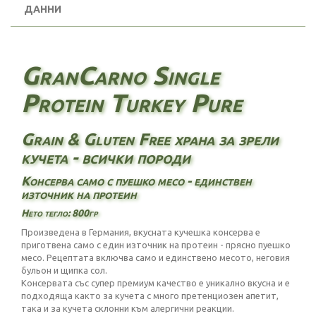
ДАННИ
GranCarno Single
Protein Turkey Pure
Grain & Gluten Free храна за зрели
кучета - всички породи
Консерва само с пуешко месо - единствен
източник на протеин
Нето тегло: 800гр
Произведена в Германия, вкусната кучешка консерва е
приготвена само с един източник на протеин - прясно пуешко
месо. Рецептата включва само и единствено месото, неговия
бульон и щипка сол.
Консервата със супер премиум качество е уникално вкусна и е
подходяща както за кучета с много претенциозен апетит,
така и за кучета склонни към алергични реакции.