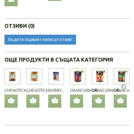
ОТЗИВИ (0)
Бъдете първият написал отзив!
ОЩЕ ПРОДУКТИ В СЪЩАТА КАТЕГОРИЯ
CHEWSTICK...
CHEWSTICK...
NOBBY...
GRANCARNO®...
GRANCARNO®...
GRANCARN