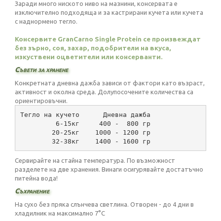
Заради много ниското ниво на мазнини, консервата е
изключително подходяща и за кастрирани кучета или кучета
с наднормено тегло.
Консервите GranCarno Single Protein се произвеждат
без зърно, соя, захар, подобрители на вкуса,
изкуствени оцветители или консерванти.
Съвети за хранене
Конкретната дневна дажба зависи от фактори като възраст,
активност и околна среда. Долупосочените количества са
ориентировъчни.
Тегло на кучето      Дневна дажба
         6-15кг     400 -  800 гр
        20-25кг    1000 - 1200 гр
        32-38кг    1400 - 1600 гр
Сервирайте на стайна температура. По възможност
разделете на две хранения. Винаги осигурявайте достатъчно
питейна вода!
Съхранение
На сухо без пряка слънчева светлина. Отворен - до 4 дни в
хладилник на максимално 7°C