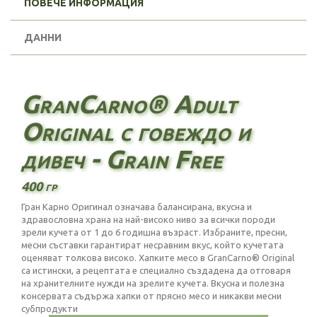
ПОВЕЧЕ ИНФОРМАЦИЯ
ДАННИ
GranCarno® Adult
Original с говеждо и
дивеч - Grain Free
400 гр
Гран Карно Оригинал означава балансирана, вкусна и
здравословна храна на най-високо ниво за всички породи
зрели кучета от 1 до 6 годишна възраст. Избраните, пресни,
месни съставки гарантират несравним вкус, който кучетата
оценяват толкова високо. Хапките месо в GranCarno® Original
са истински, а рецептата е специално създадена да отговаря
на хранителните нужди на зрелите кучета. Вкусна и полезна
консервата съдържа хапки от прясно месо и никакви месни
субпродукти