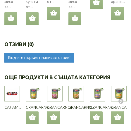
месо
кучета
от...
месо
храни....
за...
от...
за...
ОТЗИВИ (0)
Бъдете първият написал отзив!
ОЩЕ ПРОДУКТИ В СЪЩАТА КАТЕГОРИЯ
САЛАМ...
GRANCARNO...
GRANCARNO...
GRANCARNO...
GRANCARNO...
GRANCARNO