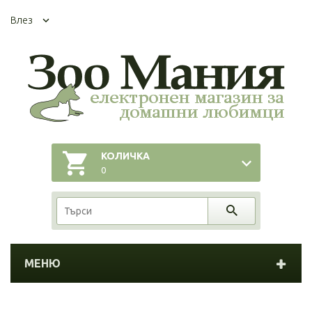
Влез
КОЛИЧКА
0
МЕНЮ