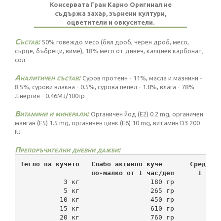
Консервата Гран Карно Оригинал не
съдържа захар, зърнени култури,
оцветители и овкусители.
Състав:
50% говеждо месо (бял дроб, черен дроб, месо,
сърце, бъбреци, виме), 18% месо от дивеч, калциев карбонат,
сол
Аналитичен състав:
Суров протеин - 11%, масла и мазнини -
8.5%, сурови влакна - 0.5%, сурова пепел - 1.8%, влага - 78%
.Енергия - 0.46MJ/100гр
Витамини и минерали:
Органичен йод (Е2) 0.2 mg, органичен
манган (Е5) 1.5 mg, органичен цинк (Е6) 10 mg, витамин D3 200
IU
Препоръчителни дневни дажби:
Тегло на кучето   Слабо активно куче       Средно 
                  по-малко от 1 час/ден      1 - 3
           3 кг                  180 гр           
           5 кг                  265 гр           
          10 кг                  450 гр           
          15 кг                  610 гр           
          20 кг                  760 гр           