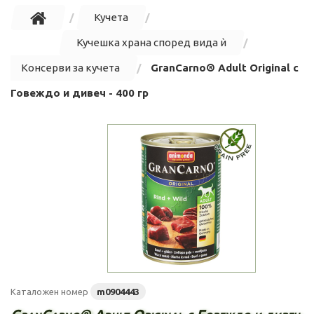
Кучета
Кучешка храна според вида ѝ
Консерви за кучета
GranCarno® Adult Original с
Говеждо и дивеч - 400 гр
Каталожен номер
m0904443