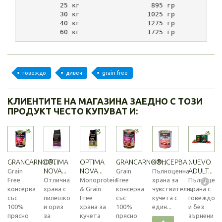
          25 кг                  895 гр           
          30 кг                 1025 гр           
          40 кг                 1275 гр           
          60 кг                 1725 гр           
говеждо
дивеч
grain free
КЛИЕНТИТЕ НА МАГАЗИНА ЗАЕДНО С ТОЗИ
ПРОДУКТ ЧЕСТО КУПУВАТ И:
GRANCARNO®...
OPTIMA
OPTIMA
GRANCARNO®...
КОНСЕРВА...
NUEVO
NOVA...
NOVA...
ADULT...
Grain
Grain
Пълноценна
Free
Отлична
Monoprotein
Free
храна за
Пълноценн
консерва
храна с
& Grain
консерва
чувствителни
храна с
със
пилешко
Free
със
кучета с
говеждо
100%
и ориз
храна за
100%
един...
и без
прясно
за
кучета
прясно
зърнени