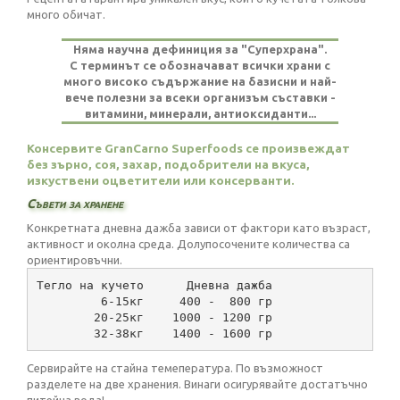
много обичат.
Няма научна дефиниция за "Суперхрана".
С терминът се обозначават всички храни с
много високо съдържание на базисни и най-
вече полезни за всеки организъм съставки -
витамини, минерали, антиоксиданти...
Консервите GranCarno Superfoods се произвеждат
без зърно, соя, захар, подобрители на вкуса,
изкуствени оцветители или консерванти.
Съвети за хранене
Конкретната дневна дажба зависи от фактори като възраст,
активност и околна среда. Долупосочените количества са
ориентировъчни.
Тегло на кучето      Дневна дажба
         6-15кг     400 -  800 гр
        20-25кг    1000 - 1200 гр
        32-38кг    1400 - 1600 гр
Сервирайте на стайна темепература. По възможност
разделете на две хранения. Винаги осигурявайте достатъчно