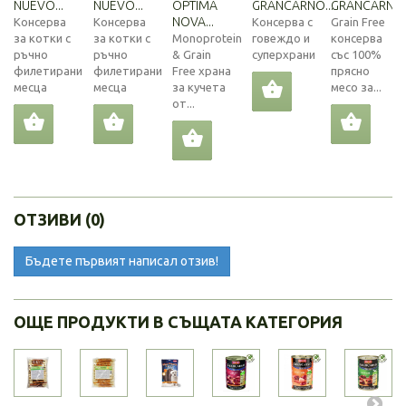
NUEVO...
NUEVO...
OPTIMA
GRANCARNO...
GRANCARNO®
NOVA...
Консерва
Консерва
Консерва с
Grain Free
за котки с
за котки с
Monoprotein
говеждо и
консерва
ръчно
ръчно
& Grain
суперхрани
със 100%
филетирани
филетирани
Free храна
прясно
месца
месца
за кучета
месо за...
от...
ОТЗИВИ (0)
Бъдете първият написал отзив!
ОЩЕ ПРОДУКТИ В СЪЩАТА КАТЕГОРИЯ