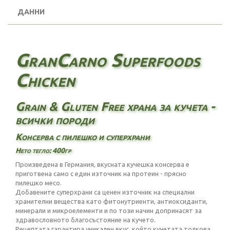
ДАННИ
GranCarno Superfoods
Chicken
Grain & Gluten Free храна за кучета -
всички породи
Консерва с пилешко и суперхрани
Нето тегло: 400гр
Произведена в Германия, вкусната кучешка консерва е
приготвена само с един източник на протеин - прясно
пилешко месо.
Добавените суперхрани са ценен източник на специални
хранителни вещества като фитонутриенти, антиоксиданти,
минерали и микроелементи и по този начин допринасят за
здравословното благосъстояние на кучето.
Рецептата гарантира уникален вкус, който кучетата толкова