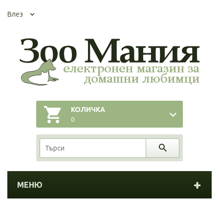
Влез
КОЛИЧКА
0
МЕНЮ