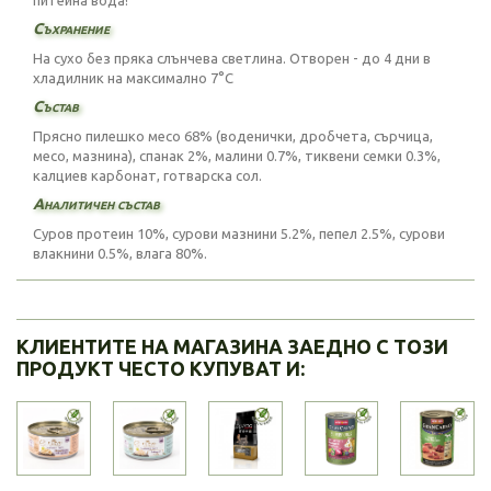
питейна вода!
Съхранение
На сухо без пряка слънчева светлина. Отворен - до 4 дни в
хладилник на максимално 7°C
Състав
Прясно пилешко месо 68% (воденички, дробчета, сърчица,
месо, мазнина), спанак 2%, малини 0.7%, тиквени семки 0.3%,
калциев карбонат, готварска сол.
Аналитичен състав
Суров протеин 10%, сурови мазнини 5.2%, пепел 2.5%, сурови
влакнини 0.5%, влага 80%.
КЛИЕНТИТЕ НА МАГАЗИНА ЗАЕДНО С ТОЗИ
ПРОДУКТ ЧЕСТО КУПУВАТ И: