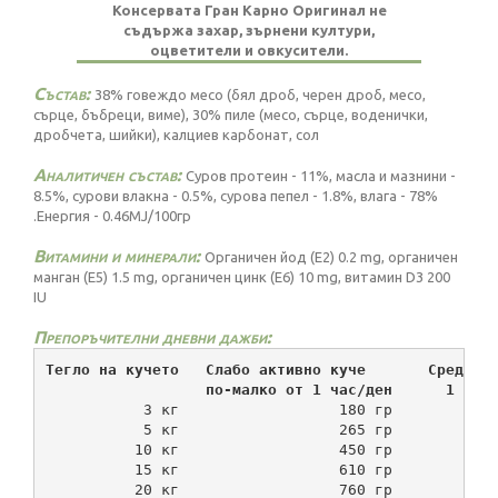
Консервата Гран Карно Оригинал не
съдържа захар, зърнени култури,
оцветители и овкусители.
Състав:
38% говеждо месо (бял дроб, черен дроб, месо,
сърце, бъбреци, виме), 30% пиле (месо, сърце, воденички,
дробчета, шийки), калциев карбонат, сол
Аналитичен състав:
Суров протеин - 11%, масла и мазнини -
8.5%, сурови влакна - 0.5%, сурова пепел - 1.8%, влага - 78%
.Енергия - 0.46MJ/100гр
Витамини и минерали:
Органичен йод (Е2) 0.2 mg, органичен
манган (Е5) 1.5 mg, органичен цинк (Е6) 10 mg, витамин D3 200
IU
Препоръчителни дневни дажби:
Тегло на кучето   Слабо активно куче       Средно 
                  по-малко от 1 час/ден      1 - 3
           3 кг                  180 гр           
           5 кг                  265 гр           
          10 кг                  450 гр           
          15 кг                  610 гр           
          20 кг                  760 гр           