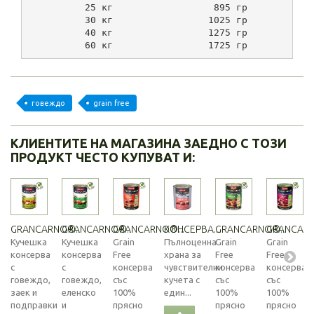
          25 кг                  895 гр           
          30 кг                 1025 гр           
          40 кг                 1275 гр           
          60 кг                 1725 гр           
говеждо
grain free
КЛИЕНТИТЕ НА МАГАЗИНА ЗАЕДНО С ТОЗИ
ПРОДУКТ ЧЕСТО КУПУВАТ И:
GRANCARNO®...
GRANCARNO®...
GRANCARNO®...
КОНСЕРВА...
GRANCARNO®...
GRANCARN
Кучешка
Кучешка
Grain
Пълноценна
Grain
Grain
консерва
консерва
Free
храна за
Free
Free
с
с
консерва
чувствителни
консерва
консерва
говеждо,
говеждо,
със
кучета с
със
със
заек и
еленско
100%
един...
100%
100%
подправки
и
прясно
прясно
прясно