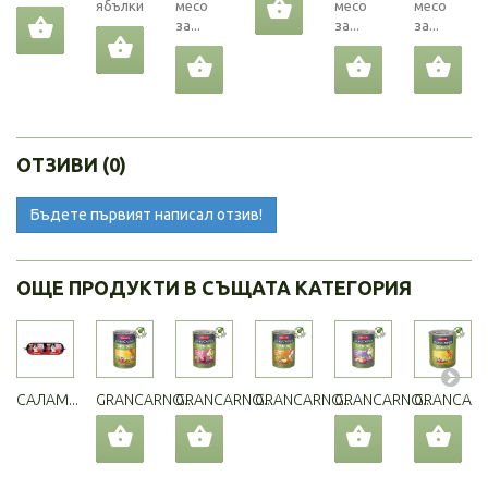
ябълки
месо
месо
месо
за...
за...
за...
ОТЗИВИ (0)
Бъдете първият написал отзив!
ОЩЕ ПРОДУКТИ В СЪЩАТА КАТЕГОРИЯ
САЛАМ...
GRANCARNO...
GRANCARNO...
GRANCARNO...
GRANCARNO...
GRANCARNO