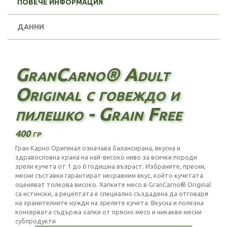
ПОВЕЧЕ ИНФОРМАЦИЯ
ДАННИ
GranCarno® Adult
Original с говеждо и
пилешко - Grain Free
400 гр
Гран Карно Оригинал означава балансирана, вкусна и
здравословна храна на най-високо ниво за всички породи
зрели кучета от 1 до 6 годишна възраст. Избраните, пресни,
месни съставки гарантират несравним вкус, който кучетата
оценяват толкова високо. Хапките месо в GranCarno® Original
са истински, а рецептата е специално създадена да отговаря
на хранителните нужди на зрелите кучета. Вкусна и полезна
консервата съдържа хапки от прясно месо и никакви месни
субпродукти