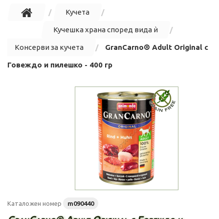
Кучета
Кучешка храна според вида ѝ
Консерви за кучета
GranCarno® Adult Original с
Говеждо и пилешко - 400 гр
Каталожен номер
m090440