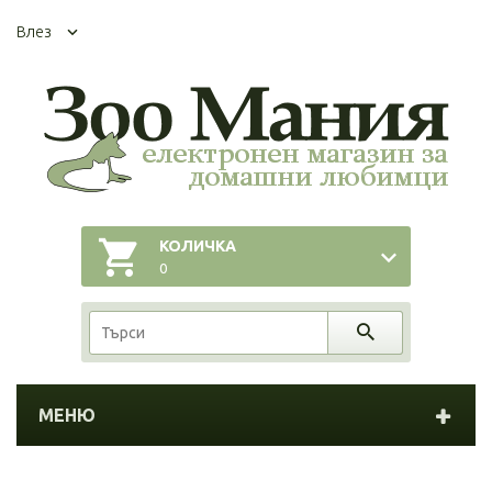
Влез
КОЛИЧКА
0
МЕНЮ