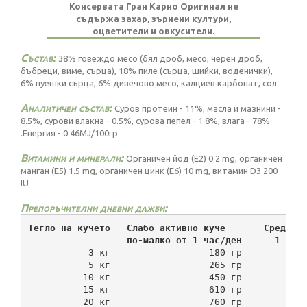
Консервата Гран Карно Оригинал не
съдържа захар, зърнени култури,
оцветители и овкусители.
Състав:
38% говеждо месо (бял дроб, месо, черен дроб,
бъбреци, виме, сърца), 18% пиле (сърца, шийки, воденички),
6% пуешки сърца, 6% дивечово месо, калциев карбонат, сол
Аналитичен състав:
Суров протеин - 11%, масла и мазнини -
8.5%, сурови влакна - 0.5%, сурова пепел - 1.8%, влага - 78%
.Енергия - 0.46MJ/100гр
Витамини и минерали:
Органичен йод (Е2) 0.2 mg, органичен
манган (Е5) 1.5 mg, органичен цинк (Е6) 10 mg, витамин D3 200
IU
Препоръчителни дневни дажби:
Тегло на кучето   Слабо активно куче       Средно 
                  по-малко от 1 час/ден      1 - 3
           3 кг                  180 гр           
           5 кг                  265 гр           
          10 кг                  450 гр           
          15 кг                  610 гр           
          20 кг                  760 гр           