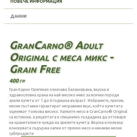
ПОВЕЧЕ ИНФОРМАЦИЯ
ДАННИ
GranCarno® Adult
Original с меса микс -
Grain Free
400 гр
Гран Карно Оригинал означава балансирана, вкусна и
здравословна храна на най-високо ниво за всички породи
зрели кучета от 1 до 6 годишна възраст. Избраните, пресни,
месни съставки гарантират несравним вкус, който кучетата
оценяват толкова високо. Хапките месо в GranCarno® Original
са истински, а рецептата е специално създадена да отговаря
на хранителните нужди на зрелите кучета. Вкусна и полезна
консервата съдържа хапки от прясно месо и никакви месни
субпродукти