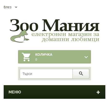
Влез
КОЛИЧКА
0
МЕНЮ