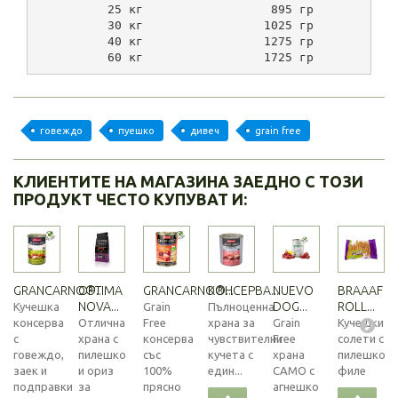
          25 кг                  895 гр           
          30 кг                 1025 гр           
          40 кг                 1275 гр           
          60 кг                 1725 гр           
говеждо
пуешко
дивеч
grain free
КЛИЕНТИТЕ НА МАГАЗИНА ЗАЕДНО С ТОЗИ
ПРОДУКТ ЧЕСТО КУПУВАТ И:
GRANCARNO®...
OPTIMA
GRANCARNO®...
КОНСЕРВА...
NUEVO
BRAAAF
NOVA...
DOG...
ROLL...
Кучешка
Grain
Пълноценна
консерва
Отлична
Free
храна за
Grain
Кучешки
с
храна с
консерва
чувствителни
Free
солети с
говеждо,
пилешко
със
кучета с
храна
пилешко
заек и
и ориз
100%
един...
САМО с
филе
подправки
за
прясно
агнешко