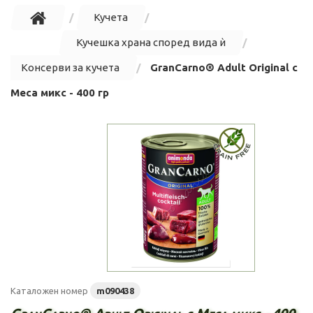
Кучета
Кучешка храна според вида ѝ
Консерви за кучета
GranCarno® Adult Original с
Меса микс - 400 гр
Каталожен номер
m090438