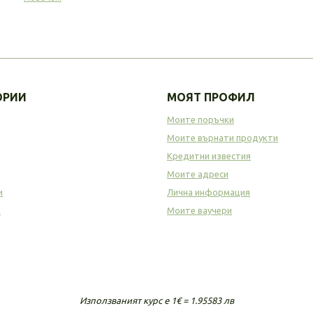
ОРИИ
МОЯТ ПРОФИЛ
Моите поръчки
Моите върнати продукти
Кредитни известия
Моите адреси
и
Лична информация
а
Моите ваучери
Използваният курс е 1€ = 1.95583 лв