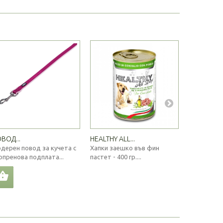
ВОД...
HEALTHY ALL...
SCHESIR...
дерен повод за кучета с
Хапки заешко във фин
3кг първок
опренова подплата...
пастет - 400 гр....
пилешко за 