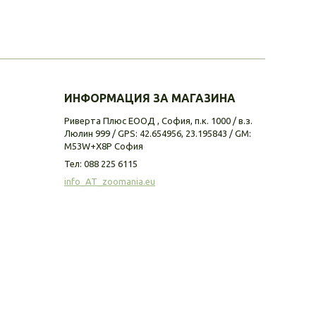
ИНФОРМАЦИЯ ЗА МАГАЗИНА
Риверта Плюс ЕООД , София, п.к. 1000 / в.з.
Люлин 999 / GPS: 42.654956, 23.195843 / GM:
M53W+X8P София
Тел:
088 225 6115
info_AT_zoomania.eu