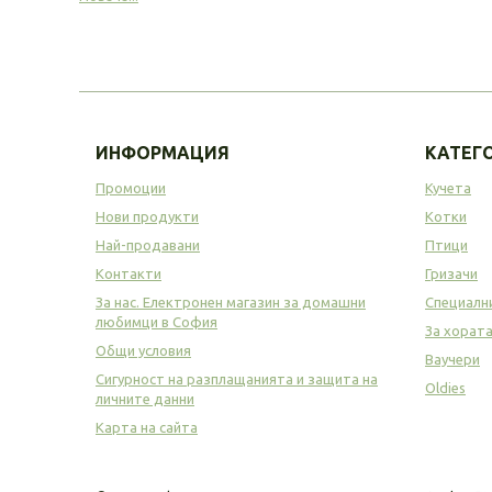
ИНФОРМАЦИЯ
КАТЕГ
Промоции
Кучета
Нови продукти
Котки
Най-продавани
Птици
Контакти
Гризачи
За нас. Електронен магазин за домашни
Специалн
любимци в София
За хорат
Общи условия
Ваучери
Сигурност на разплащанията и защита на
Oldies
личните данни
Карта на сайта