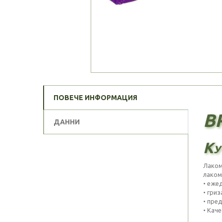
ПОВЕЧЕ ИНФОРМАЦИЯ
BR
ДАННИ
Ку
Лаком
лаком
• еже
• гри
• пред
• Кач