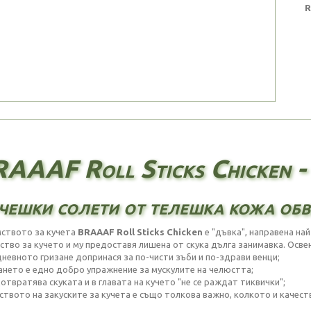
R
AAAF Roll Sticks Chicken - 
чешки солети от телешка кожа обв
ството за кучета
BRAAAF Roll Sticks Chicken
е "дъвка", направена на
ство за кучето и му предоставя лишена от скука дълга занимавка. Осве
дневното гризане допринася за по-чисти зъби и по-здрави венци;
зането е едно добро упражнение за мускулите на челюстта;
отвратява скуката и в главата на кучето "не се раждат тиквички";
еството на закуските за кучета е също толкова важно, колкото и качес