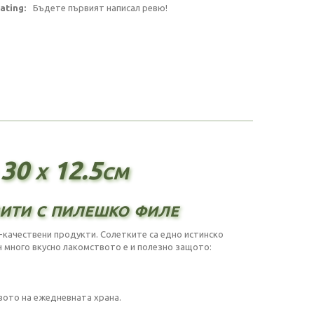
ating:
Бъдете първият написал ревю!
30 x 12.5см
ити с пилешко филе
й-качествени продукти. Солетките са едно истинско
н много вкусно лакомството е и полезно защото:
твото на ежедневната храна.