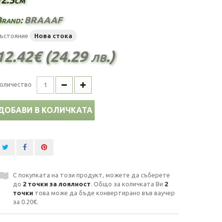
Brand:
BRAAAF
ъстояние
Нова стока
12.42€ (24.29 лв.)
оличество
ДОБАВИ В КОЛИЧКАТА
С покупката на този продукт, можете да съберете
до
2
точки за лоялност
. Общо за количката Ви
2
точки
това може да бъде конвертирано във ваучер
за
0.20€
.