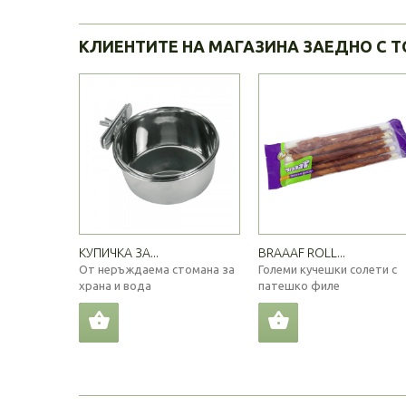
КЛИЕНТИТЕ НА МАГАЗИНА ЗАЕДНО С Т
КУПИЧКА ЗА...
BRAAAF ROLL...
От неръждаема стомана за
Големи кучешки солети с
храна и вода
патешко филе