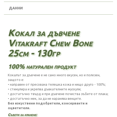
ДАННИ
Кокал за дъвчене
Vitakraft Chew Bone
25см - 130гр
100% натурален продукт
Кокалът за дъвчене е не само много вкусен, но и полезен,
защото е:
• направен от пресована телешка кожа и нищо друго - 100%;
• стимулира и укрепва дъвкателните мускули;
• достатъчно твърд и при дъвчене почиства зъбите от плака;
• достатъчно мек, за да не наранява венците.
Без изкуствени подобрители, консерванти и
оцветители.
Съвети за хранене: