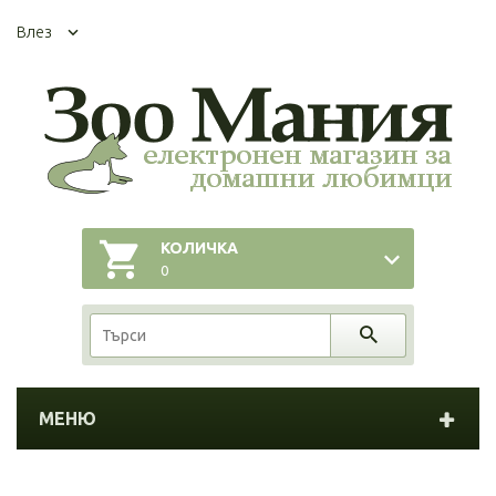
Влез
КОЛИЧКА
0
МЕНЮ