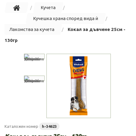
Кучета
Кучешка храна според вида ѝ
Лакомства за кучета
Кокал за дъвчене 25см -
130гр
Каталожен номер
h-34623