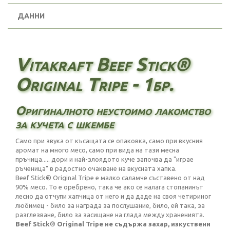
ДАННИ
Vitakraft Beef Stick®
Original Tripe - 1бр.
Оригиналното неустоимо лакомство
за кучета с шкембе
Само при звука от късащата се опаковка, само при вкусния
аромат на много месо, само при вида на тази месна
пръчица..... дори и най-злоядото куче започва да "играе
ръченица" в радостно очакване на вкусната хапка.
Beef Stick® Original Tripe е малко саламче съставено от над
90% месо. То е оребрено, така че ако се налага стопанинът
лесно да отчупи хапчица от него и да даде на своя четириног
любимец - било за награда за послушание, било, ей така, за
разглезване, било за засищане на глада между храненията.
Beef Stick® Original Tripe не съдържа захар, изкуствени