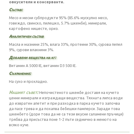
овкусители и консерванти.
Състав:
Месо и месни субпродукти 95% (85.6% мускулно месо,
говеждо, свинско, пилешко, 5.7% шкембе), минерали,
картофено нишесте, ориз.
Аналитичен състав
Масла и мазнини 25%, влага 33%, протеини 30%, сурова пепел
9%, сурови влакнини 3%.
Добавени вещества на кг:
Витамин A 5000 IE, витамин D3 500 IE.
Съхранение:
На сухо и прохладно.
Нашият съвет:
Непочистеното шкембе доставя на кучето
ценни минерали и изграждащи вещества. Тяхната липса води
до извратен апетит и при разходка в парка кучето започва
да пасе трева и да похапва бебешки памперси. Заради това
шкембето (дори това да не са тези вкусни саламени пръчици)
трябва да присъства поне 1-2 пъти седмично в менюто на
всяко куче.