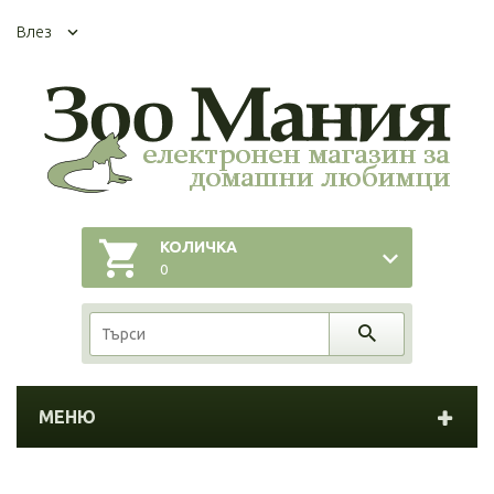
Влез
КОЛИЧКА
0
МЕНЮ