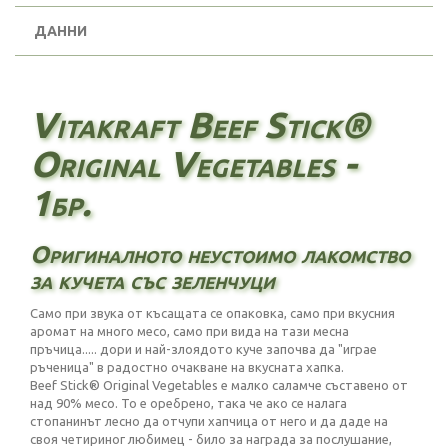
ДАННИ
Vitakraft Beef Stick®
Original Vegetables -
1бр.
Оригиналното неустоимо лакомство
за кучета със зеленчуци
Само при звука от късащата се опаковка, само при вкусния
аромат на много месо, само при вида на тази месна
пръчица..... дори и най-злоядото куче започва да "играе
ръченица" в радостно очакване на вкусната хапка.
Beef Stick® Original Vegetables е малко саламче съставено от
над 90% месо. То е оребрено, така че ако се налага
стопанинът лесно да отчупи хапчица от него и да даде на
своя четириног любимец - било за награда за послушание,