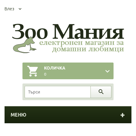
Влез
КОЛИЧКА
0
МЕНЮ