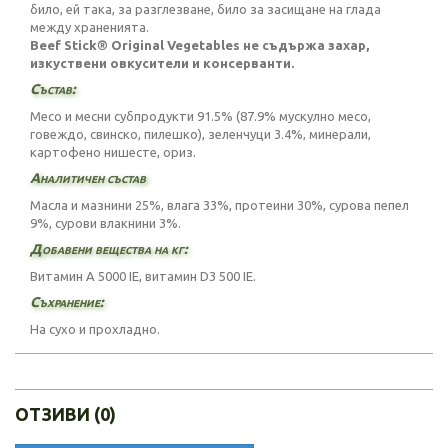
било, ей така, за разглезване, било за засищане на глада
между храненията.
Beef Stick® Original Vegetables не съдържа захар,
изкуствени овкусители и консерванти.
Състав:
Месо и месни субпродукти 91.5% (87.9% мускулно месо,
говеждо, свинско, пилешко), зеленчуци 3.4%, минерали,
картофено нишесте, ориз.
Аналитичен състав
Масла и мазнини 25%, влага 33%, протеини 30%, сурова пепел
9%, сурови влакнини 3%.
Добавени вещества на кг:
Витамин A 5000 IE, витамин D3 500 IE.
Съхранение:
На сухо и прохладно.
ОТЗИВИ (0)