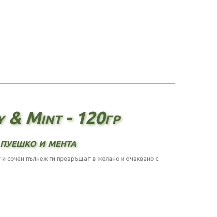
y & Mint - 120гр
 пуешко и мента
т и сочен пълнеж ги превръщат в желано и очаквано с