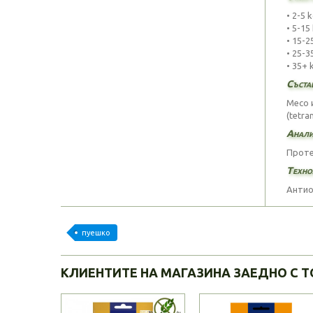
• 2-5 
• 5-15
• 15-2
• 25-3
• 35+ 
Съста
Месо 
(tetra
Анали
Проте
Техно
Антио
пуешко
КЛИЕНТИТЕ НА МАГАЗИНА ЗАЕДНО С Т