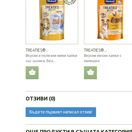
TREATIES®...
TREATIES®...
Вкусни и полезни мини хапки
Вкусни месни хапки с
със сьомга. Без...
пилешко
ОТЗИВИ (0)
Бъдете първият написал отзив!
ОЩЕ ПРОДУКТИ В СЪЩАТА КАТЕГОРИ