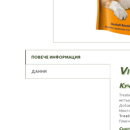
ПОВЕЧЕ ИНФОРМАЦИЯ
Vi
ДАННИ
Куч
Treat
нетър
Добав
Менто
Treat
Пликч
Съвети