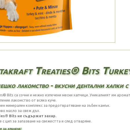
takraft Treaties® Bits Turke
ешко лакомство - вкусни дентални хапки с
ies® Bits са сочни и нежно изпечени месни хапчици. Уникалният им арома
пение лакомство от всяко куче.
ен минерален комплекс за предотвратяване на зъбен камък.
во масло за свеж дъх.
ies® Bits не съдържат захар.
е с цип за запазване на свежестта и след отваряне.
 за хранене: