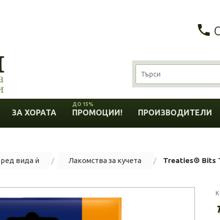
ДО 15%
ЗА ХОРАТА
ПРОМОЦИИ!
ПРОИЗВОДИТЕЛИ
оред вида ѝ
Лакомства за кучета
Treaties® Bits 
К
T