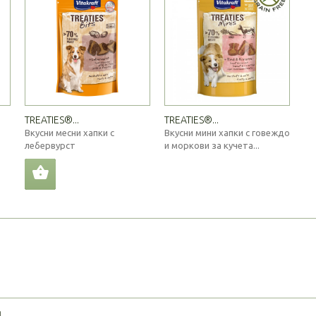
TREATIES®...
TREATIES®...
Вкусни месни хапки с
Вкусни мини хапки с говеждо
лебервурст
и моркови за кучета...
Я