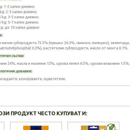
kg: 1-2 хапки дневно;
 kg: 2-3 хапки дневно;
5 kg: 3-5 хапки дневно;
5 kg: 5-7 хапки дневно.
kg: до 10 хапки дневно
в:
и месни субпродукти 72.5% (пуешко 26.3%, свинско, пилешко), зеленчуци
natriumdiphosphat 0.3%), растителни субпродукти, масло от мента 0.1%.
тичен състав:
ини 24%, масла и мазнини 12%, сурова пепел 6.5%, сурови влакнини 1.5%,
логични добавки:
ксиданти, консерванти, оцветители.
ОЗИ ПРОДУКТ ЧЕСТО КУПУВАТ И: