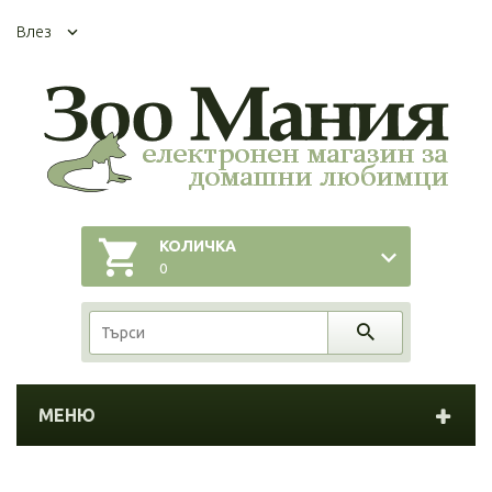
Влез
КОЛИЧКА
0
МЕНЮ