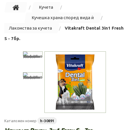
Кучета
Кучешка храна според вида ѝ
Лакомства за кучета
Vitakraft Dental 3in1 Fresh
S - 7бр.
Каталожен номер
h-30891