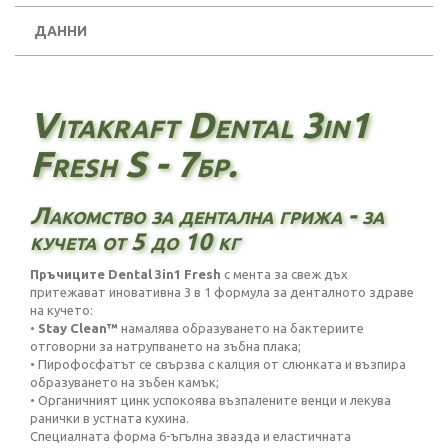
ДАННИ
Vitakraft Dental 3in1
Fresh S - 7бр.
Лакомство за дентална грижа - за
кучета от 5 до 10 кг
Пръчиците Dental 3in1 Fresh
с мента за свеж дъх
притежават иновативна 3 в 1 формула за денталното здраве
на кучето:
•
Stay Clean™
намалява образуването на бактериите
отговорни за натрупването на зъбна плака;
• Пирофосфатът се свързва с калция от слюнката и възпира
образуването на зъбен камък;
• Органичният цинк успокоява възпалените венци и лекува
ранички в устната кухина.
Специалната форма 6-ъгълна звазда и еластичната