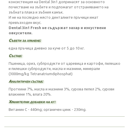
консистенция на Dental 3in1 допринасят за основното
почистване на зъбите и подпомагат отстраняването на
зъбната плака и зъбния камък.
И не на последно място денталните пръчици имат
превъзходен вкус.
Dental 3in1 Fresh не съдържат захар и изкуствени
овкусители.
Съвети за хранене:
една пръчица дневно за куче от 5 до 10 кг.
Състав:
Пшеница, ориз, субпродукти от царевица и картофи, пилешко
и пилешки субпродукти, масла и мазнини, минерали
(3000mg/kg Tetranatriumdiphosphat)
Аналитичен състав:
Протеини 7%, масла и мазнини 3%, сурова пепел 2%, сурови
влакнини 1%, влага 20%.
Хранителни добавки на кг:
Витамин C - 440mg; органичен цинк - 230mg.