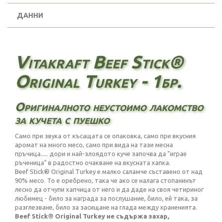
ДАННИ
Vitakraft Beef Stick®
Original Turkey - 1бр.
Оригиналното неустоимо лакомство
за кучета с пуешко
Само при звука от късащата се опаковка, само при вкусния
аромат на много месо, само при вида на тази месна
пръчица..... дори и най-злоядото куче започва да "играе
ръченица" в радостно очакване на вкусната хапка.
Beef Stick® Original Turkey е малко саламче съставено от над
90% месо. То е оребрено, така че ако се налага стопанинът
лесно да отчупи хапчица от него и да даде на своя четириног
любимец - било за награда за послушание, било, ей така, за
разглезване, било за засищане на глада между храненията.
Beef Stick® Original Turkey не съдържа захар,