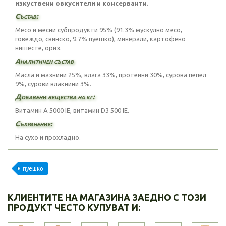
изкуствени овкусители и консерванти.
Състав:
Месо и месни субпродукти 95% (91.3% мускулно месо,
говеждо, свинско, 9.7% пуешко), минерали, картофено
нишесте, ориз.
Аналитичен състав
Масла и мазнини 25%, влага 33%, протеини 30%, сурова пепел
9%, сурови влакнини 3%.
Добавени вещества на кг:
Витамин A 5000 IE, витамин D3 500 IE.
Съхранение:
На сухо и прохладно.
пуешко
КЛИЕНТИТЕ НА МАГАЗИНА ЗАЕДНО С ТОЗИ
ПРОДУКТ ЧЕСТО КУПУВАТ И: