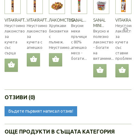
VITAKRAFT...
VITAKRAFT...
ЛАКОМСТВО...
SANAL...
SANAL
VITAKRAFT..
MINI...
Неустоимо
Неустоимо
Хрупкави
Вкусни
Неустоимо
лакомство
лакомство
бисквитки
меки
Вкусно и
лакомство
за
за
с
пръчици
полезно
за
кучета
кучета с
пълнеж.
с 80%
лакомство
кучета
със
агнешко
Неустоимо...
агнешко
- богати
със
сърца
месо -
на
ставни
богати...
витамини...
проблеми
ОТЗИВИ (0)
Бъдете първият написал отзив!
ОЩЕ ПРОДУКТИ В СЪЩАТА КАТЕГОРИЯ