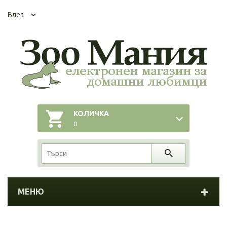
Влез
КОЛИЧКА
0
МЕНЮ