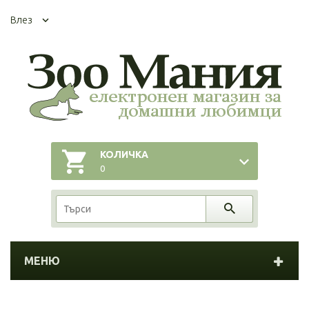
Влез
КОЛИЧКА
0
МЕНЮ