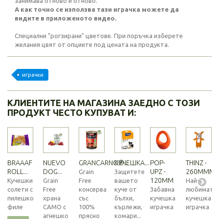
занимава отново и отново.
А как точно се използва тази играчка можете да
видите в приложеното видео.
Специални "рогзирани" цветове. При поръчка изберете
желания цвят от опциите под цената на продукта.
играчки
КЛИЕНТИТЕ НА МАГАЗИНА ЗАЕДНО С ТОЗИ
ПРОДУКТ ЧЕСТО КУПУВАТ И:
BRAAAF
NUEVO
GRANCARNO®...
КУЧЕШКА...
POP-
THINZ -
ROLL...
DOG...
UPZ -
260MMM
Grain
Защитете
120MM
Кучешки
Grain
Free
вашето
Най-
солети с
Free
консерва
куче от
Забавна
любимата
пилешко
храна
със
бълхи,
кучешка
кучешка
филе
САМО с
100%
кърлежи,
играчка
играчка
агнешко
прясно
комари...