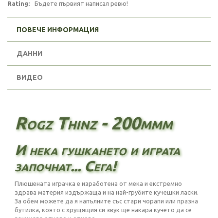
Rating:
Бъдете първият написал ревю!
ПОВЕЧЕ ИНФОРМАЦИЯ
ДАННИ
ВИДЕО
Rogz Thinz - 200mmm
И нека гушкането и играта
започнат... Сега!
Плюшената играчка е изработена от мека и екстремно
здрава материя издържаща и на най-грубите кучешки ласки.
За обем можете да я напълните със стари чорапи или празна
бутилка, която с хрущящия си звук ще накара кучето да се