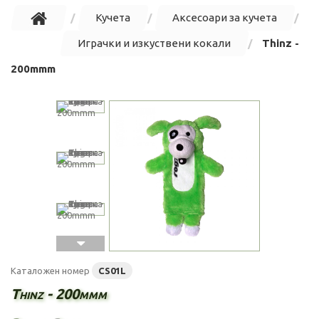
Кучета
Аксесоари за кучета
Играчки и изкуствени кокали
Thinz -
200mmm
Каталожен номер
CS01L
Thinz - 200mmm