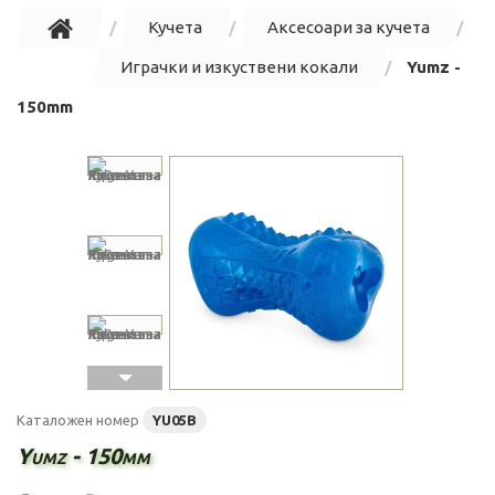
Кучета
Аксесоари за кучета
Играчки и изкуствени кокали
Yumz -
150mm
Каталожен номер
YU05B
Yumz - 150mm