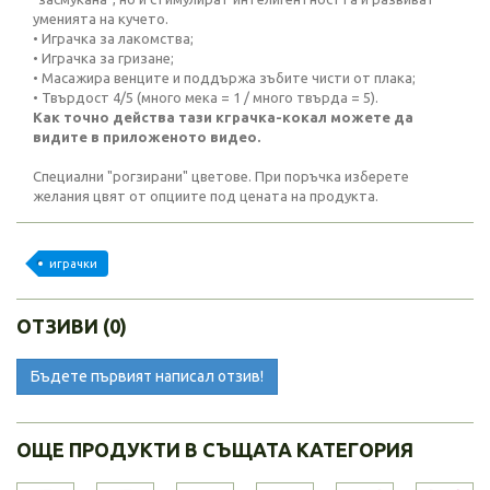
уменията на кучето.
• Играчка за лакомства;
• Играчка за гризане;
• Масажира венците и поддържа зъбите чисти от плака;
• Твърдост 4/5 (много мека = 1 / много твърда = 5).
Как точно действа тази кграчка-кокал можете да
видите в приложеното видео.
Специални "рогзирани" цветове. При поръчка изберете
желания цвят от опциите под цената на продукта.
играчки
ОТЗИВИ (0)
Бъдете първият написал отзив!
ОЩЕ ПРОДУКТИ В СЪЩАТА КАТЕГОРИЯ