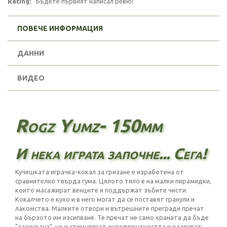
Rating:
Бъдете първият написал ревю!
ПОВЕЧЕ ИНФОРМАЦИЯ
ДАННИ
ВИДЕО
Rogz Yumz- 150mm
И нека играта започне... Сега!
Кучешката играчка-кокал за гризане е изработена от
сравнително твърда гума. Цялото тяло е на малки пирамидки,
които масажират венците и поддържат зъбите чисти.
Кокалчето е кухо и в него могат да се поставят гранули и
лакомства. Малките отвори и вътрешните прегради пречат
на бързото им изсипване. Те пречат не само храната да бъде
"засмукана", но и стимулират интелигентността и развиват