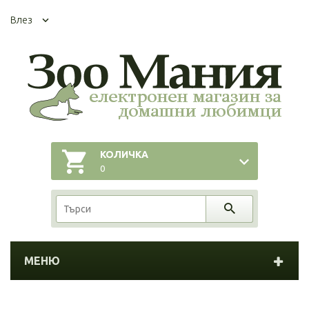
Влез
КОЛИЧКА
0
МЕНЮ