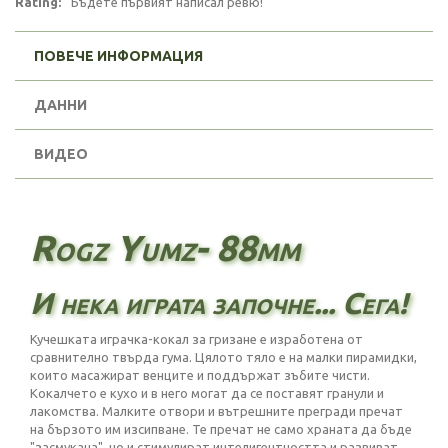
Rating:
Бъдете първият написал ревю!
ПОВЕЧЕ ИНФОРМАЦИЯ
ДАННИ
ВИДЕО
Rogz Yumz- 88mm
И нека играта започне... Сега!
Кучешката играчка-кокал за гризане е изработена от
сравнително твърда гума. Цялото тяло е на малки пирамидки,
които масажират венците и поддържат зъбите чисти.
Кокалчето е кухо и в него могат да се поставят гранули и
лакомства. Малките отвори и вътрешните прегради пречат
на бързото им изсипване. Те пречат не само храната да бъде
"засмукана", но и стимулират интелигентността и развиват