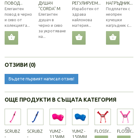
ПОВОД...
ДУШАЧ
РЕГУЛИРУЕМ...
НАГРЪДНИК...
"CORDA" M
Елегантен
Изработен от
Подплатен с
повод в черно
Елегантен
здрава
неопрен
и сиво от
душач в
найлонова
кучешки
колекцията...
черно и сиво
материя...
нагръдник с...
за укротяване
на...
ОТЗИВИ (0)
Бъдете първият написал отзив!
ОЩЕ ПРОДУКТИ В СЪЩАТА КАТЕГОРИЯ
SCRUBZ
SCRUBZ
YUMZ -
YUMZ -
FLOSSY...
FLOSSY...
-
-
115MM
150MM