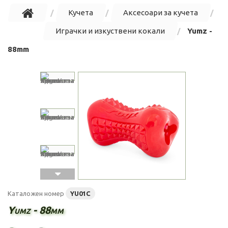
Кучета
Аксесоари за кучета
Играчки и изкуствени кокали
Yumz -
88mm
Каталожен номер
YU01C
Yumz - 88mm