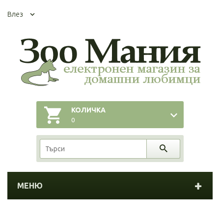
Влез
КОЛИЧКА
0
МЕНЮ